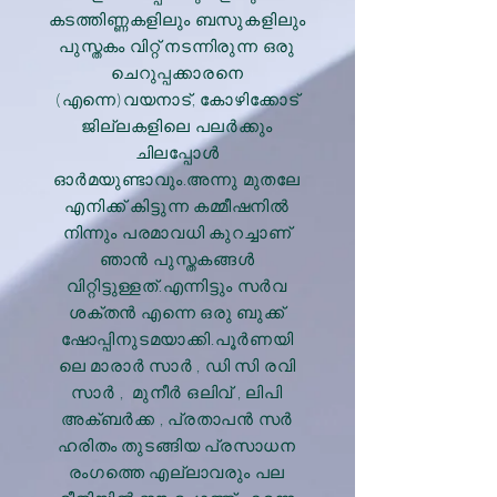
കടത്തിണ്ണകളിലും ബസുകളിലും
പുസ്തകം വിറ്റ് നടന്നിരുന്ന ഒരു
ചെറുപ്പക്കാരനെ
(എന്നെ)വയനാട്, കോഴിക്കോട്
ജില്ലകളിലെ പലർക്കും
ചിലപ്പോൾ
ഓർമയുണ്ടാവും.അന്നു മുതലേ
എനിക്ക് കിട്ടുന്ന കമ്മീഷനിൽ
നിന്നും പരമാവധി കുറച്ചാണ്
ഞാൻ പുസ്തകങ്ങൾ
വിറ്റിട്ടുള്ളത്.എന്നിട്ടും സർവ
ശക്തൻ എന്നെ ഒരു ബുക്ക്
ഷോപ്പിനുടമയാക്കി.പൂർണയി
ലെ മാരാർ സാർ , ഡി സി രവി
സാർ , മുനീർ ഒലിവ് , ലിപി
അക്ബർക്ക , പ്രതാപൻ സർ
ഹരിതം തുടങ്ങിയ പ്രസാധന
രംഗത്തെ എല്ലാവരും പല