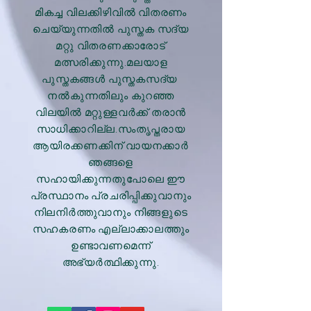
മികച്ച വിലക്കിഴിവിൽ വിതരണം
ചെയ്യുന്നതിൽ പുസ്തക സദ്യ
മറ്റു വിതരണക്കാരോട്
മത്സരിക്കുന്നു.മലയാള
പുസ്തകങ്ങൾ പുസ്തകസദ്യ
നൽകുന്നതിലും കുറഞ്ഞ
വിലയിൽ മറ്റുള്ളവർക്ക് തരാൻ
സാധിക്കാറില്ല.സംതൃപ്തരായ
ആയിരക്കണക്കിന് വായനക്കാർ
ഞങ്ങളെ
സഹായിക്കുന്നതുപോലെ ഈ
പ്രസ്ഥാനം പ്രചരിപ്പിക്കുവാനും
നിലനിർത്തുവാനും നിങ്ങളുടെ
സഹകരണം എല്ലാക്കാലത്തും
ഉണ്ടാവണമെന്ന്
അഭ്യർത്ഥിക്കുന്നു.