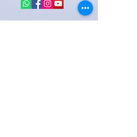
പുസ്തകസദ്യ
ചീരകത്തോട്ടം ഷോപ്പിംഗ് കോംപ്ലക്സ്
പോലീസ് സ്റ്റേഷൻ റോഡ്,
സുൽത്താൻ ബത്തേരി.പി.ഒ
വയനാട്, കേരളം -673 592
ഷിപ്പിംഗും റിട്ടേണുകളും
സ്റ്റോർ നയം