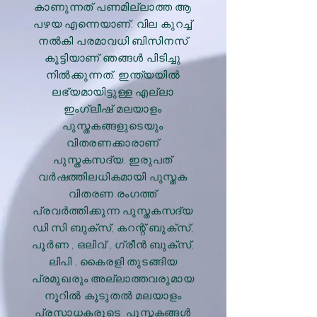
കാണുന്നത് പണമില്ലാത്ത ആ
പഴയ എന്നെയാണ്. വില കുറച്ച്
നൽകി പരമാവധി ബിസിനസ്
കൂട്ടിയാണ് ഞങ്ങൾ പിടിച്ചു
നിൽക്കുന്നത്. ഇന്ത്യയിൽ
ലഭ്യമായിട്ടുള്ള എല്ലാ
ഇംഗ്ലീഷ് മലയാളം
പുസ്തകങ്ങളുടെയും
വിതരണക്കാരാണ്
പുസ്തകസദ്യ. ഇരുപത്
വർഷത്തിലധികമായി പുസ്തക
വിതരണ രംഗത്ത്
പ്രവർത്തിക്കുന്ന പുസ്തകസദ്യ
ഡി സി ബുക്സ്, കറന്റ് ബുക്സ്,
പൂർണ , ഒലിവ് , ഗ്രീൻ ബുക്സ്,
ലിപി , കൈരളി തുടങ്ങിയ
പ്രമുഖരും അല്ലാത്തവരുമായ
നൂറിൽ കൂടുതൽ മലയാളം
പ്രസാധകരുടെ പുസ്തകങ്ങൾ