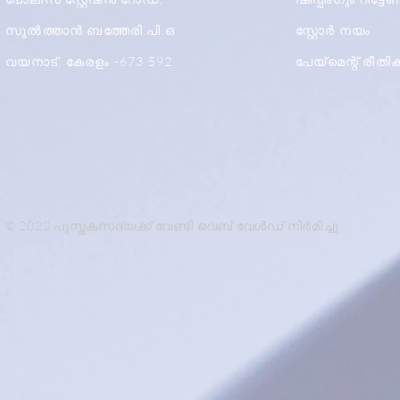
സുൽത്താൻ ബത്തേരി.പി.ഒ
സ്റ്റോർ നയം
വയനാട്, കേരളം -673 592
പേയ്മെന്റ് രീത
© 2022 പുസ്തകസദ്യക്ക് വേണ്ടി വെബ് വേൾഡ് നിർമിച്ചു