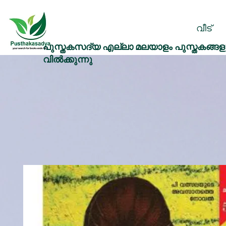
വീട്
പുസ്തകസദ്യ എല്ലാ മലയാളം പുസ്തകങ്ങളു
വിൽക്കുന്നു