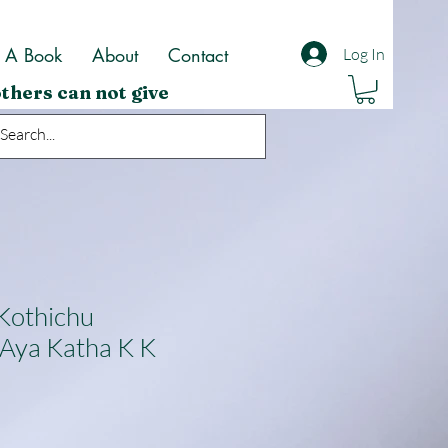
t A Book
About
Contact
Log In
thers can not give
Kothichu
Aya Katha K K