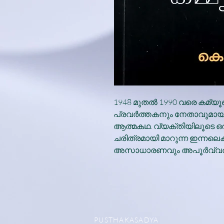
1948 മുതൽ 1990 വരെ കമ്യൂണി
പ്രവർത്തകനും നേതാവുമായ
ആത്മകഥ. വ്യക്തിയിലൂടെ ഒരു
ചരിത്രമായി മാറുന്ന ഇന്നലെകള
അസാധാരണവും അപൂർവ്വത
PUSTHAKASADYA