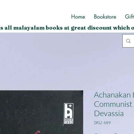
Home
Bookstore
Gif
s all malayalam books at great discount which o
Achanakan 
Communist 
Devassia
SKU: 689