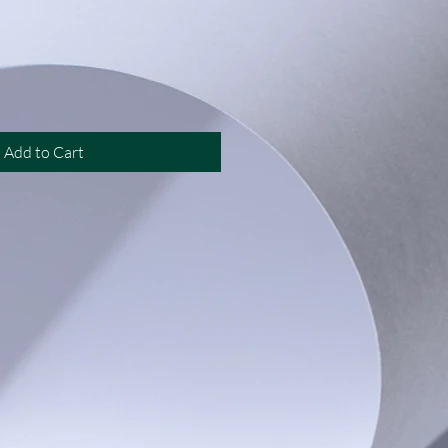
ale
rice
Add to Cart