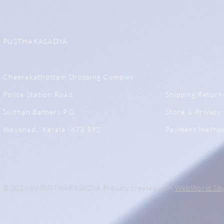
PUSTHAKASADYA
Cheerakathottam Shopping Complex
Police Station Road,
Shipping,Return
Sulthan Bathery.P.O
Store & Privacy 
Wayanad , Kerala -673 592
Payment Metho
© 2026 by PUSTHAKASADYA Proudly created with
WebWorld Sb