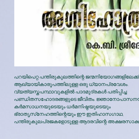
പറയിപെറ്റ പന്തിരുകുലത്തിന്റെ ജന്മനിയോഗങ്ങളിലേക്ക്
ആഖ്യായികാരൂപത്തിലുള്ള ഒരു ധ്യാനപ്രവേശം.
വ്യത്യസ്തപന്ഥാവുകളിൽ പാദമുദ്രകൾ പതിപ്പിച്ച
പണ്ഡിതസഹോദരങ്ങളുടെ ജീവിതം. ജ്ഞാനോപാസന
കർമസാധനയുടെയും ധർമനിഷ്ഠയുടെയും
ഭ്രാതൃസ്‌നേഹത്തിന്റെയും ഈ ഇതിഹാസഗാഥ,
പന്തിരുകുലപ്രജകളോടുള്ള ആദരവിന്റെ അക്ഷരസാക്ഷ