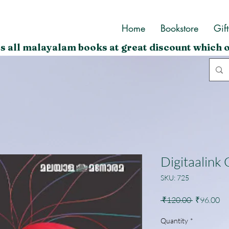
Home
Bookstore
Gif
s all malayalam books at great discount which o
Digitaalink
SKU: 725
Regular
Sa
 ₹120.00 
₹96.00
Price
Pr
Quantity
*