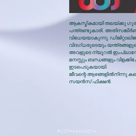
ആകസ്മികമായി തലയ്ക്കു ഗു
പന്ത്രണ്ടുകാരി.. അതിസങ്കീർണ
വിധേയയാകുന്നു. ഡിജിറ്റാല
വിദഗ്ധരുടെയും യന്ത്രങ്
അവളുടെ ന്യൂറൽ ഇംപ്ലാന്റേ
മനസ്സും ബന്ധങ്ങളും വിളക്കിച
ഇടപെടുകയായി.
ജീവന്റെ ആഴങ്ങളിൽനിന്നു ക
സയൻസ് ഫിക്ഷൻ.
PUSTHAKASADYA