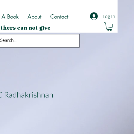
t A Book
About
Contact
Log In
thers can not give
 C Radhakrishnan
le
ice