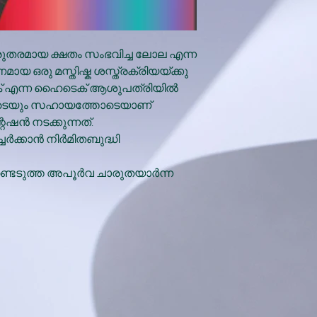
രുതരമായ ക്ഷതം സംഭവിച്ച ലോല എന്ന
മായ ഒരു മസ്തിഷ്ക ശസ്ത്രക്രിയയ്ക്കു
ിങ്ക് എന്ന ഹൈടെക് ആശുപത്രിയിൽ
ങളുടെയും സഹായത്തോടെയാണ്
ഷൻ നടക്കുന്നത്.
്ചേർക്കാൻ നിർമിതബുദ്ധി
ണ്ടെടുത്ത അപൂർവ ചാരുതയാർന്ന