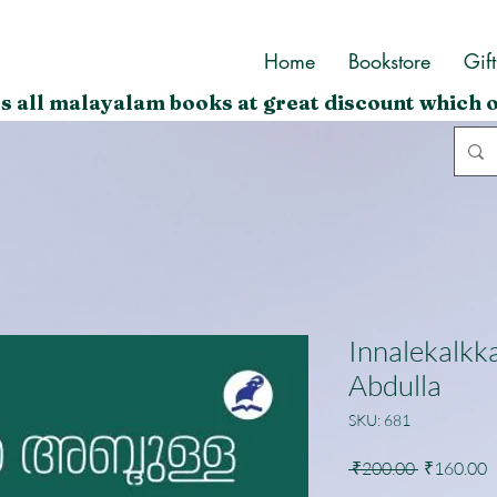
Home
Bookstore
Gif
s all malayalam books at great discount which o
Innalekalk
Abdulla
SKU: 681
Regular
S
 ₹200.00 
₹160.00
Price
P