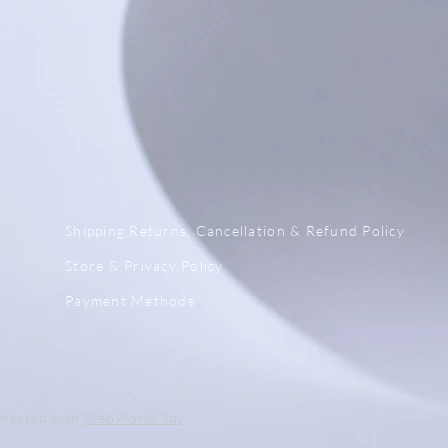
x
Shipping,Returns, Cancellation & Refund Policy
Store & Privacy Policy
Payment Methods
reated with
WebWorld Sby