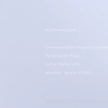
PUSTHAKASADYA
Cheerakathottam Shopping Comple
Police Station Road,
Sulthan Bathery.P.O
Wayanad , Kerala -673 592
© 2026 by PUSTHAKASADYA Proudly c