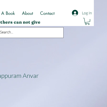
t A Book
About
Contact
Log In
thers can not give
kappuram Anvar
ale
rice