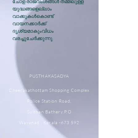
ചോള രാജവംശങ്ങൾ തമ്മിലുള്ള
യുദ്ധങ്ങളെല്ലാം
വാക്കുകൾകൊണ്ട്
വായനക്കാർക്ക്
ദൃശ്യമാകുംവിധം
വരച്ചുചേർക്കുന്നു.
PUSTHAKASADYA
Cheerakathottam Shopping Complex
Police Station Road,
Sulthan Bathery.P.O
Wayanad , Kerala -673 592