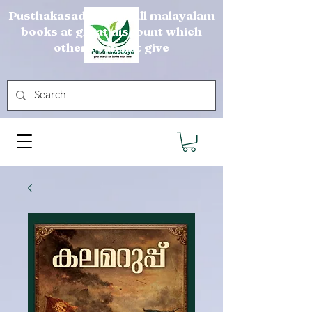
Pusthakasadya sells all malayalam
books at great discount which
others can not give