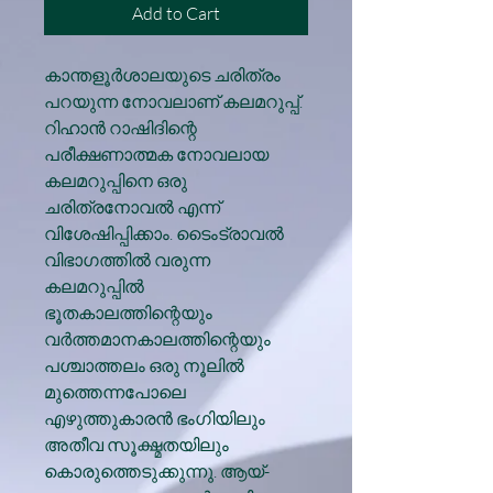
Add to Cart
കാന്തളൂർശാലയുടെ ചരിത്രം
പറയുന്ന നോവലാണ് കലമറുപ്പ്.
റിഹാൻ റാഷിദിന്റെ
പരീക്ഷണാത്മക നോവലായ
കലമറുപ്പിനെ ഒരു
ചരിത്രനോവൽ എന്ന്
വിശേഷിപ്പിക്കാം. ടൈംട്രാവൽ
വിഭാഗത്തിൽ വരുന്ന
കലമറുപ്പിൽ
ഭൂതകാലത്തിന്റെയും
വർത്തമാനകാലത്തിന്റെയും
പശ്ചാത്തലം ഒരു നൂലിൽ
മുത്തെന്നപോലെ
എഴുത്തുകാരൻ ഭംഗിയിലും
അതീവ സൂക്ഷ്മതയിലും
കൊരുത്തെടുക്കുന്നു. ആയ്-