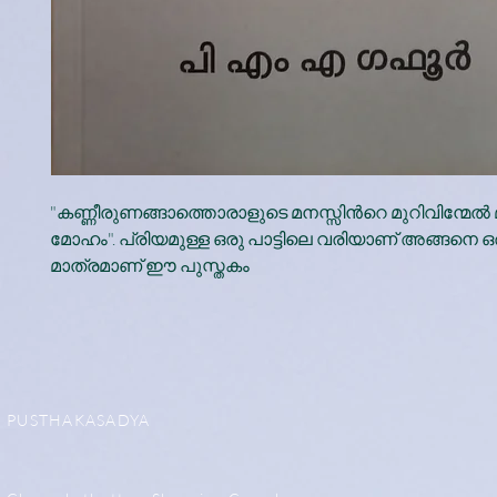
"കണ്ണീരുണങ്ങാത്തൊരാളുടെ മനസ്സിൻറെ മുറിവിന്മേൽ
മോഹം". പ്രിയമുള്ള ഒരു പാട്ടിലെ വരിയാണ് അങ്ങനെ 
മാത്രമാണ് ഈ പുസ്തകം
PUSTHAKASADYA