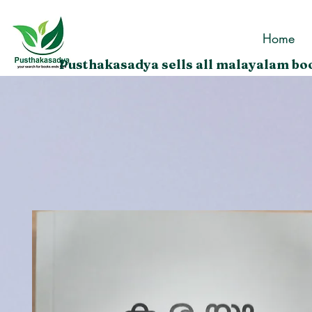
Home
Pusthakasadya sells all malayalam boo