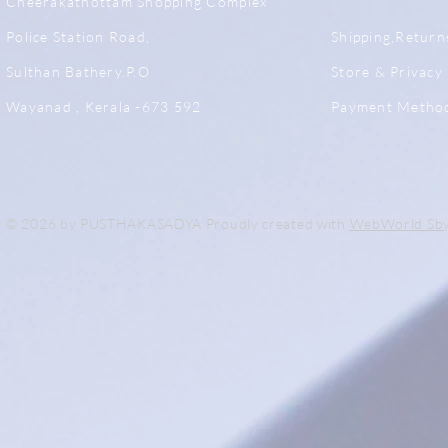
Cheerakathottam Shopping Complex
Police Station Road,
Shipping,Return
Sulthan Bathery.P.O
Store & Privacy 
Wayanad , Kerala -673 592
Payment Metho
© 2026 by PUSTHAKASADYA Proudly created with
WebWorld Sb