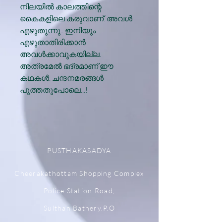
നിലയിൽ കാലത്തിന്റെ
കൈകളിലെ കരുവാണ്. അവൾ
എഴുതുന്നു.. ഇനിയും
എഴുതാതിരിക്കാൻ
അവൾക്കാവുകയില്ല.
അത്രമേൽ ഭദ്രമാണ് ഈ
കഥകൾ. ചന്ദനമരങ്ങൾ
പൂത്തതുപോലെ...!
PUSTHAKASADYA
Cheerakathottam Shopping Complex
Police Station Road,
Sulthan Bathery.P.O