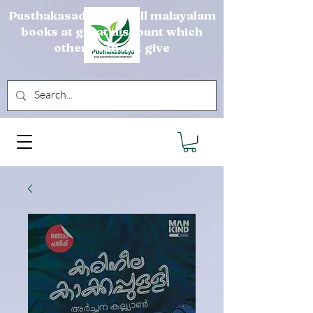
Pusthakasadya sells all malayalam
books at great discount which
others can not give