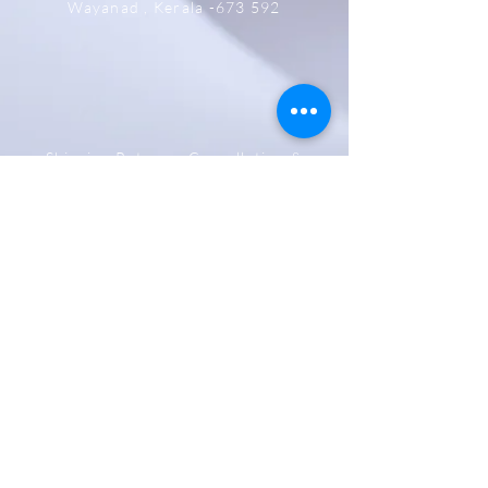
Wayanad , Kerala -673 592
Shipping,Returns, Cancellation &
Refund Policy
Store & Privacy Policy
Payment Methods
Be The First To Know
Sign up for our newsletter