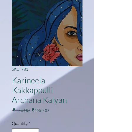
SKU: 781
Karineela
Kakkappulli
Archana Kalyan
Regular
Sale
 ₹170.00 
₹136.00
Price
Price
Quantity
*