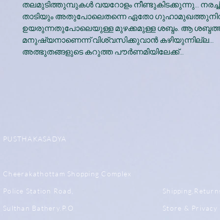
തലമുടിത്തുമ്പുകൾ വയറോളം നീണ്ടുകിടക്കുന്നു... നരച്ച് 
താടിയും അതുപോലെതന്നെ ഏതോ ഗുഹാമുഖത്തുനിന്
ഉയരുന്നതുപോലെയുള്ള മുഴക്കമുള്ള ശബ്ദം. ആ ശബ്ദത്ത
മനുഷ്യനാണെന്ന് വിശ്വസിക്കുവാൻ കഴിയുന്നില്ല...
അത്ഭുതങ്ങളുടെ കറുത്ത പൗർണമിയിലേക്ക്...
PUSTHAKASADYA
Cheerakathottam Shopping Complex
Police Station Road,
Shipping,Return
Sulthan Bathery.P.O
Store & Privacy 