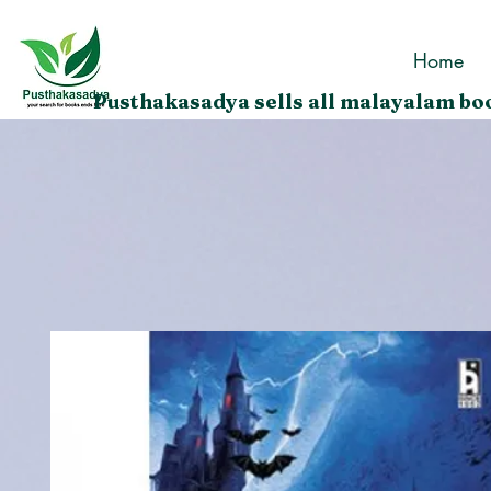
Home
Pusthakasadya sells all malayalam boo