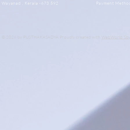
Wayanad , Kerala -673 592
Payment Metho
© 2026 by PUSTHAKASADYA Proudly created with
WebWorld Sb