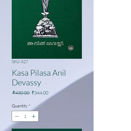
SKU: 827
Kasa Pilasa Anil
Devassy
Regular
Sale
 ₹430.00 
₹344.00
Price
Price
Quantity
*