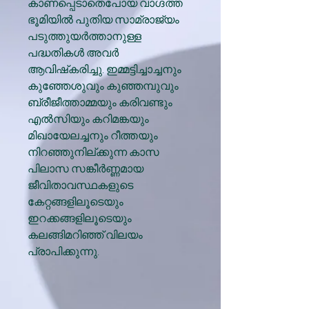
കാണപ്പെടാതെപോയ വാഗ്ദത്ത
ഭൂമിയിൽ പുതിയ സാമ്രാജ്യം
പടുത്തുയർത്താനുള്ള
പദ്ധതികൾ അവർ
ആവിഷ്‌കരിച്ചു. ഇമ്മട്ടിച്ചാച്ചനും
കുഞ്ഞേശുവും കുഞ്ഞമ്പുവും
ബ്രീജീത്താമ്മയും കരിവണ്ടും
എൽസിയും കറിമങ്കയും
മിഖായേലച്ചനും റീത്തയും
നിറഞ്ഞുനില്ക്കുന്ന കാസ
പിലാസ സങ്കീർണ്ണമായ
ജീവിതാവസ്ഥകളുടെ
കേറ്റങ്ങളിലൂടെയും
ഇറക്കങ്ങളിലൂടെയും
കലങ്ങിമറിഞ്ഞ് വിലയം
പ്രാപിക്കുന്നു.