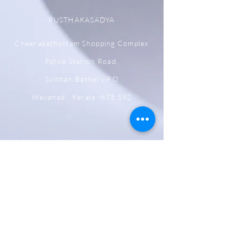
PUSTHAKASADYA
Cheerakathottam Shopping Complex
Police Station Road,
Sulthan Bathery.P.O
Wayanad , Kerala -673 592
Shipping,Returns, Cancellation &
Refund Policy
Store & Privacy Policy
Payment Methods