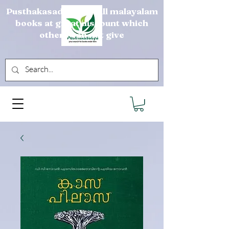
Pusthakasadya sells all malayalam
books at great discount which
others can not give