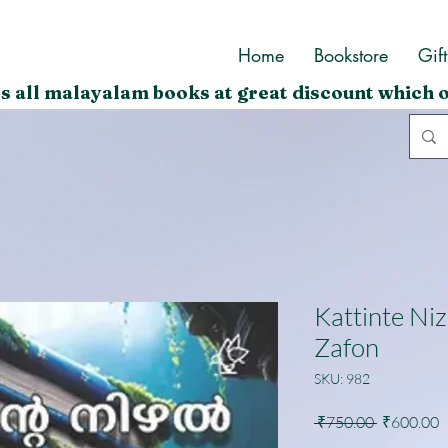
Home
Bookstore
Gif
s all malayalam books at great discount which o
Kattinte Niz
Zafon
SKU: 982
Regular
S
 ₹750.00 
₹600.00
Price
P