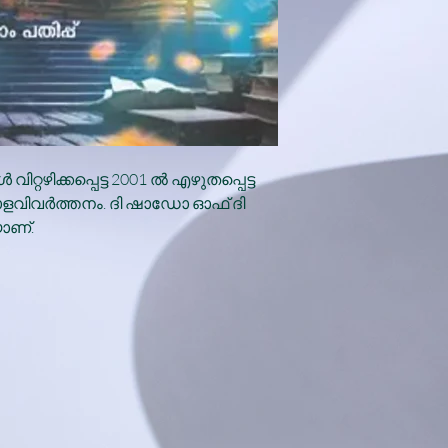
്റഴിക്കപ്പെട്ട 2001 ൽ എഴുതപ്പെട്ട
ളവിവർത്തനം. ദി ഷാഡോ ഓഫ് ദി
ാണ്.
x