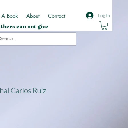
t A Book
About
Contact
Log In
thers can not give
hal Carlos Ruiz
ale
rice