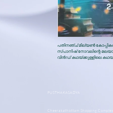
പതിനഞ്ച് മില്യൺ കോപ്പികൾ വിറ
സ്പാനിഷ് നോവലിന്റെ മലയാ
വിൻഡ് കഥയ്ക്കുള്ളിലെ കഥയ
PUSTHAKASADYA
Cheerakathottam Shopping Comple