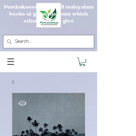
Pusthakasadya sells all malayalam
books at great discount which
others can not give