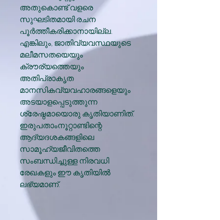
അതുകൊണ്ട് വളരെ
സുഘടിതമായി രചന
പൂർത്തീകരിക്കാനായില്ല.
എങ്കിലും, ജാതിവ്യവസ്ഥയുടെ
മലീമസതയെയും
ക്രൗര്യത്തെയും
അതിപ്രാകൃത
മാനസികവ്യവഹാരങ്ങളെയും
അടയാളപ്പെടുത്തുന്ന
ശ്രേഷ്ഠമായൊരു കൃതിയാണിത്.
ഇരുപതാംനൂറ്റാണ്ടിന്റെ
ആദ്യദശകങ്ങളിലെ
സാമൂഹ്യജീവിതത്തെ
സംബന്ധിച്ചുള്ള നിരവധി
രേഖകളും ഈ കൃതിയിൽ
ലഭ്യമാണ്.