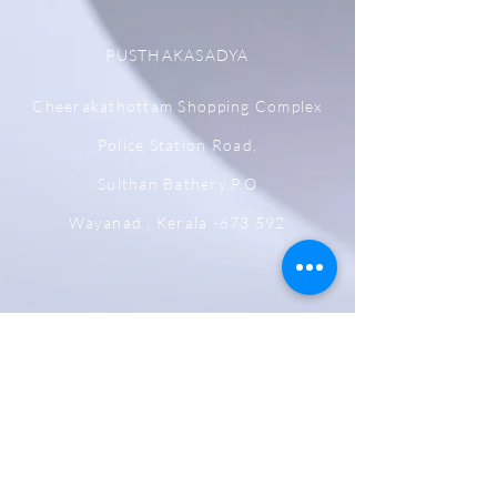
PUSTHAKASADYA
Cheerakathottam Shopping Complex
Police Station Road,
Sulthan Bathery.P.O
Wayanad , Kerala -673 592
Shipping,Returns, Cancellation &
Refund Policy
Store & Privacy Policy
Payment Methods