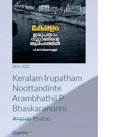
SKU: 822
Keralam Irupatham
Noottandinte
Arambhathil P
Bhaskaranunni
Regular
Sale
 ₹710.00 
₹568.00
Price
Price
Quantity
*