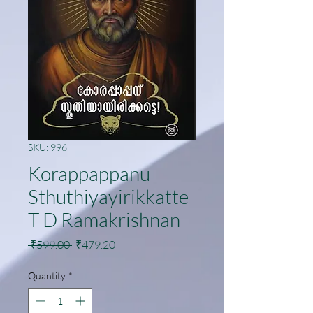
SKU: 996
Korappappanu
Sthuthiyayirikkatte
T D Ramakrishnan
Regular
Sale
 ₹599.00 
₹479.20
Price
Price
Quantity
*