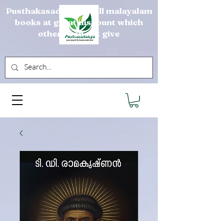
Pusthakasadya sells all malayalam
books at great discount which
others can not give