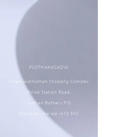
PUSTHAKASADYA
Cheerakathottam Shopping Complex
Police Station Road,
Sulthan Bathery.P.O
Wayanad , Kerala -673 592