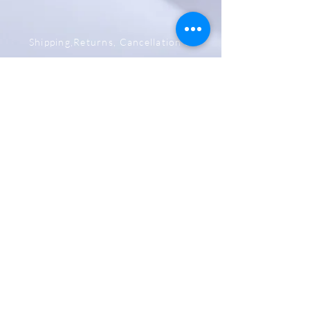
Shipping,Returns, Cancellation &
Refund Policy
Store & Privacy Policy
Payment Methods
Be The First To Know
Sign up for our newsletter
Subscribe