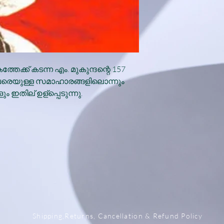
്ക് കടന്ന എം. മുകുന്ദന്റെ 157
െയുള്ള സമാഹാരങ്ങളിലൊന്നും
ഇതില് ഉള്പ്പെടുന്നു.
x
Shipping,Returns, Cancellation & Refund Policy