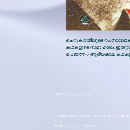
ചെറുകഥയിലൂടെ രചനാലോകത്തേക
കഥകളുടെ സമാഹാരം. ഇതുവര
പെടാത്ത 9 ആദ്യകാല കഥകളും 
PUSTHAKASADYA
Cheerakathottam Shopping Comple
Police Station Road,