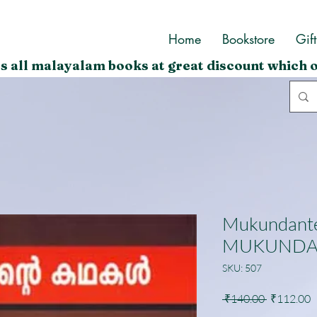
Home
Bookstore
Gif
s all malayalam books at great discount which o
Mukundante
MUKUND
SKU: 507
Regular
S
 ₹140.00 
₹112.00
Price
P