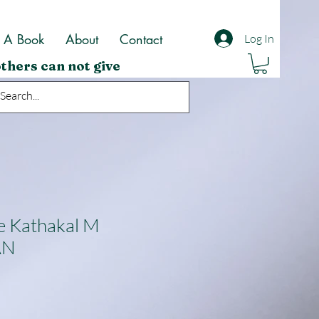
t A Book
About
Contact
Log In
thers can not give
 Kathakal M
AN
ale
rice