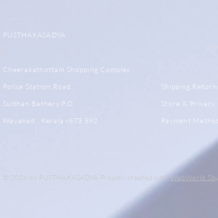
PUSTHAKASADYA
Cheerakathottam Shopping Complex
Police Station Road,
Shipping,Return
Sulthan Bathery.P.O
Store & Privacy 
Wayanad , Kerala -673 592
Payment Metho
© 2026 by PUSTHAKASADYA Proudly created with
WebWorld Sb