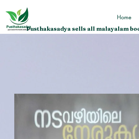
Home
Pusthakasadya sells all malayalam boo