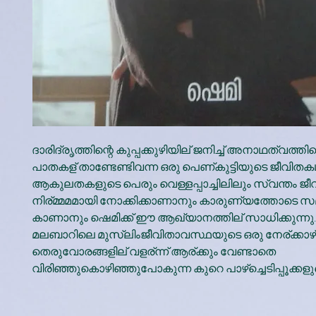
ദാരിദ്രൃത്തിന്റെ കുപ്പക്കുഴിയില് ജനിച്ച് അനാഥത്വത്തിന്
പാതകള് താണ്ടേണ്ടിവന്ന ഒരു പെണ്കുട്ടിയുടെ ജീവിതക
ആകുലതകളുടെ പെരും വെള്ളപ്പാച്ചിലിലും സ്വന്തം ജീ
നിര്മ്മമമായി നോക്കിക്കാണാനും കാരുണ്യത്തോടെ 
കാണാനും ഷെമിക്ക് ഈ ആഖ്യാനത്തില് സാധിക്കുന്നു.
മലബാറിലെ മുസ്ലിംജീവിതാവസ്ഥയുടെ ഒരു നേര്ക്കാഴ്
തെരുവോരങ്ങളില് വളര്ന്ന് ആര്ക്കും വേണ്ടാതെ
വിരിഞ്ഞുകൊഴിഞ്ഞുപോകുന്ന കുറെ പാഴ്ച്ചെടിപ്പൂക്കള