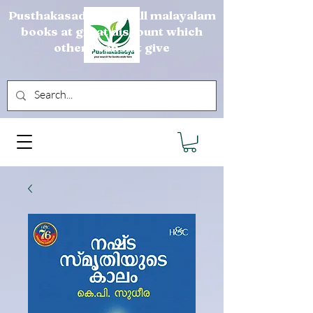
Pusthakasadya sells all malayalam
books at great discount which
others can not give