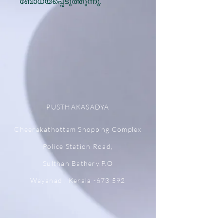
ബോധ്യപ്പെടുത്തുന്നു.
PUSTHAKASADYA
Cheerakathottam Shopping Complex
Police Station Road,
Sulthan Bathery.P.O
Wayanad , Kerala -673 592