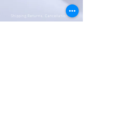
Shipping,Returns, Cancellation &
Refund Policy
Store & Privacy Policy
Payment Methods
Be The First To Know
Sign up for our newsletter
Subscribe