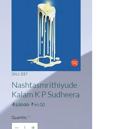
SKU: 037
Nashtasmrithiyude
Kalam K P Sudheera
Regular
Sale
 ₹120.00 
₹96.00
Price
Price
Quantity
*