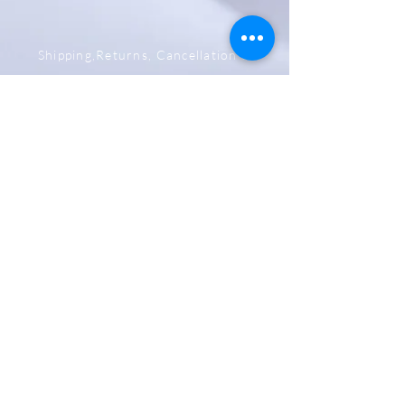
Shipping,Returns, Cancellation &
Refund Policy
Store & Privacy Policy
Payment Methods
Be The First To Know
Sign up for our newsletter
Subscribe