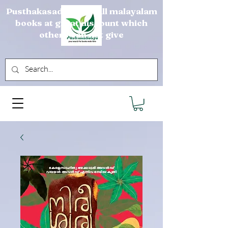
Pusthakasadya sells all malayalam
books at great discount which
others can not give