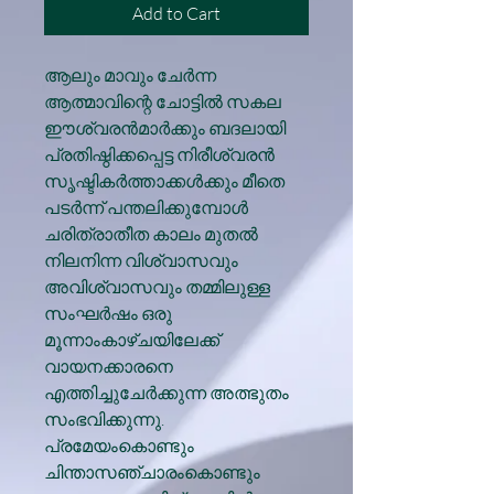
Add to Cart
ആലും മാവും ചേർന്ന
ആത്മാവിന്റെ ചോട്ടിൽ സകല
ഈശ്വരൻമാർക്കും ബദലായി
പ്രതിഷ്ഠിക്കപ്പെട്ട നിരീശ്വരൻ
സൃഷ്ടികർത്താക്കൾക്കും മീതെ
പടർന്ന് പന്തലിക്കുമ്പോൾ
ചരിത്രാതീത കാലം മുതൽ
നിലനിന്ന വിശ്വാസവും
അവിശ്വാസവും തമ്മിലുള്ള
സംഘർഷം ഒരു
മൂന്നാംകാഴ്ചയിലേക്ക്
വായനക്കാരനെ
എത്തിച്ചുചേർക്കുന്ന അത്ഭുതം
സംഭവിക്കുന്നു.
പ്രമേയംകൊണ്ടും
ചിന്താസഞ്ചാരംകൊണ്ടും