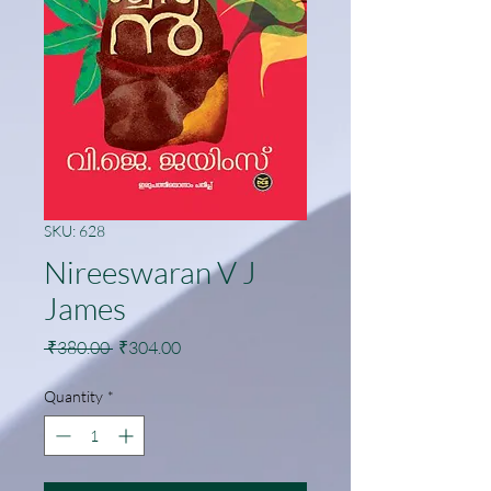
SKU: 628
Nireeswaran V J
James
Regular
Sale
 ₹380.00 
₹304.00
Price
Price
Quantity
*