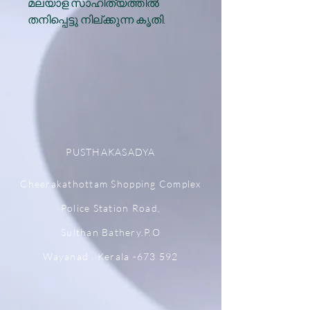
മലയാള സാഹിത്യത്തിൽ
തനിപ്പെട്ടു നില്ക്കുന്ന കൃതി.
PUSTHAKASADYA
Cheerakathottam Shopping Complex
Police Station Road,
Sulthan Bathery.P.O
Wayanad , Kerala -673 592