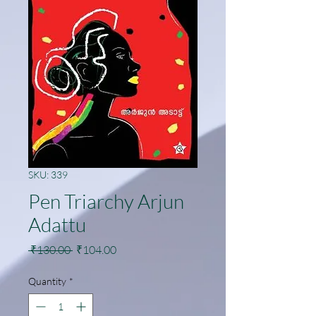
SKU: 339
Pen Triarchy Arjun
Adattu
Regular
Sale
 ₹130.00 
₹104.00
Price
Price
Quantity
*