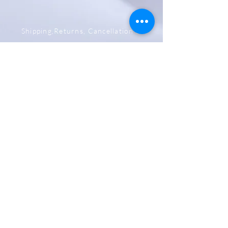
Shipping,Returns, Cancellation &
Refund Policy
Store & Privacy Policy
Payment Methods
Be The First To Know
Sign up for our newsletter
Subscribe