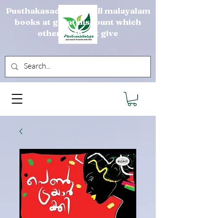
Pusthakasadya sells all malayalam
books at great discount which
others can not give