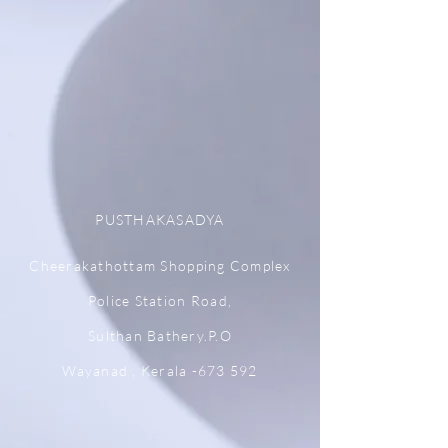
PUSTHAKASADYA
Cheerakathottam Shopping Complex
Police Station Road,
Sulthan Bathery.P.O
Wayanad , Kerala -673 592