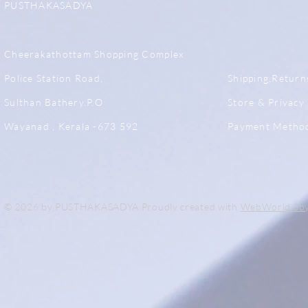
PUSTHAKASADYA
Cheerakathottam Shopping Complex
Police Station Road,
Shipping,Return
Sulthan Bathery.P.O
Store & Privacy 
Wayanad , Kerala -673 592
Payment Metho
© 2026 by PUSTHAKASADYA Proudly created with
WebWorld Sb