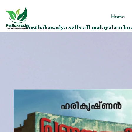
Home
Pusthakasadya sells all malayalam boo