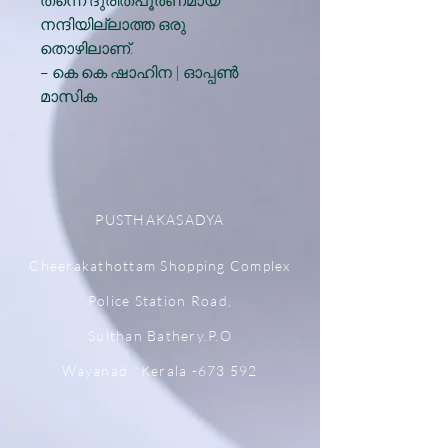
തന്നെ ദുരിതപൂർണമായ
നന്ദിയില്ലാത്ത ഒരു
തൊഴിലാണ്.
– കെ കെ ഷാഹിന | ഓപ്പൺ
മാസിക
PUSTHAKASADYA
Cheerakathottam Shopping Complex
Police Station Road,
Sulthan Bathery.P.O
Wayanad , Kerala -673 592