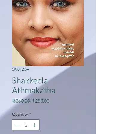
SKU: 234
Shakkeela
Athmakatha
Regular
Sale
 ₹360.00 
₹288.00
Price
Price
Quantity
*