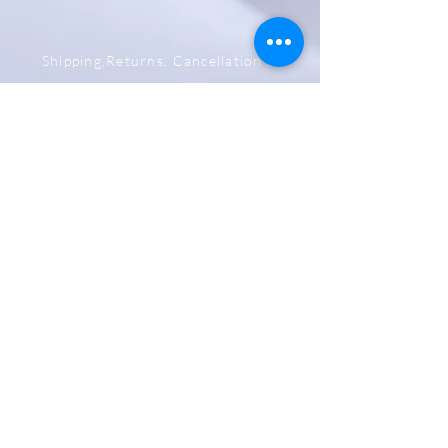
Shipping,Returns, Cancellation &
Refund Policy
Store & Privacy Policy
Payment Methods
Be The First To Know
Sign up for our newsletter
Subscribe