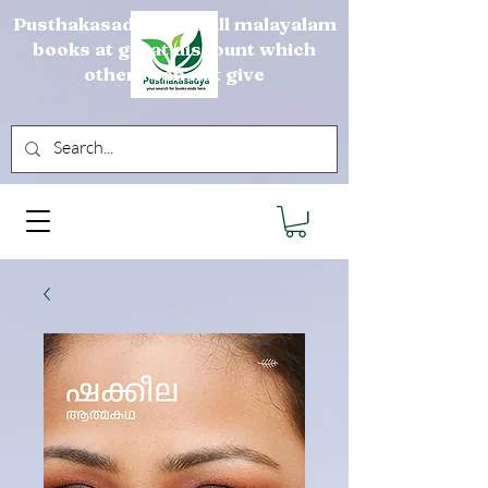
Pusthakasadya sells all malayalam
books at great discount which
others can not give