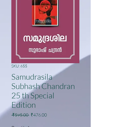
SKU: 655
Samudrasila
Subhash Chandran
25 th Special
Edition
Regular
Sale
 ₹595.00 
₹476.00
Price
Price