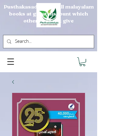
Pusthakasadya sells all malayalam
books at great discount which
others can not give