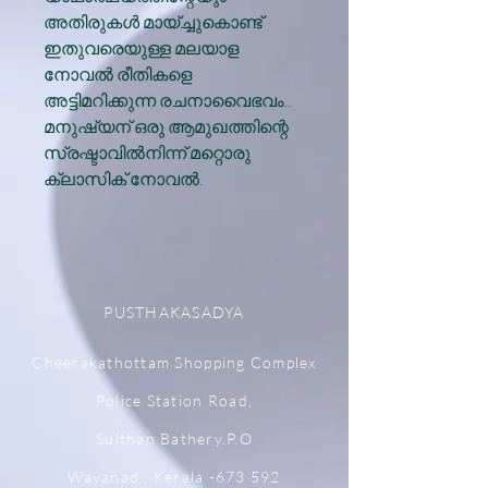
അതിരുകള്‍ മായ്ച്ചുകൊണ്ട്
ഇതുവരെയുള്ള മലയാള
നോവല്‍ രീതികളെ
അട്ടിമറിക്കുന്ന രചനാവൈഭവം..
മനുഷ്യന് ഒരു ആമുഖത്തിന്റെ
സ്രഷ്ടാവില്‍നിന്ന് മറ്റൊരു
ക്ലാസിക് നോവല്‍.
PUSTHAKASADYA
Cheerakathottam Shopping Complex
Police Station Road,
Sulthan Bathery.P.O
Wayanad , Kerala -673 592