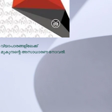
 വ്യാപാരങ്ങളിലേക്ക്
്ട മുകുന്ദന്റെ അസാധാരണ നോവല്‍.
x