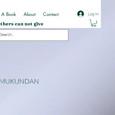
t A Book
About
Contact
Log In
thers can not give
M MUKUNDAN
ale
rice