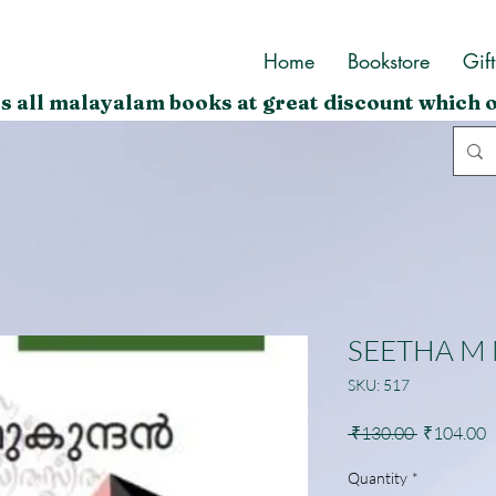
Home
Bookstore
Gif
s all malayalam books at great discount which o
SEETHA 
SKU: 517
Regular
S
 ₹130.00 
₹104.00
Price
P
Quantity
*