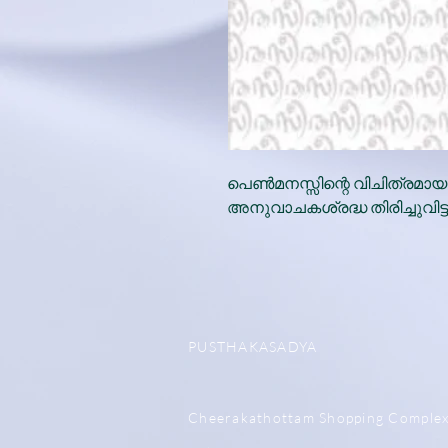
പെണ്‍മനസ്സിന്റെ വിചിത്രമായ
അനുവാചകശ്രദ്ധ തിരിച്ചുവിട
PUSTHAKASADYA
Cheerakathottam Shopping Comple