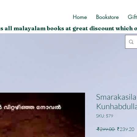
Home
Bookstore
Gif
s all malayalam books at great discount which o
Smarakasila
Kunhabdull
SKU: 579
Regular
S
 ₹299.00 
₹239.20
Price
P