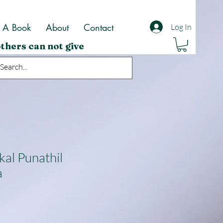
t A Book
About
Contact
Log In
thers can not give
kal Punathil
a
ale
rice