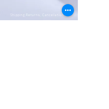
Shipping,Returns, Cancellation &
Refund Policy
Store & Privacy Policy
Payment Methods
Be The First To Know
Sign up for our newsletter
Subscribe