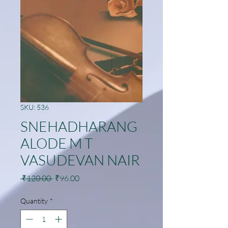
SKU: 536
SNEHADHARANG
ALODE M T
VASUDEVAN NAIR
Regular
Sale
 ₹120.00 
₹96.00
Price
Price
Quantity
*