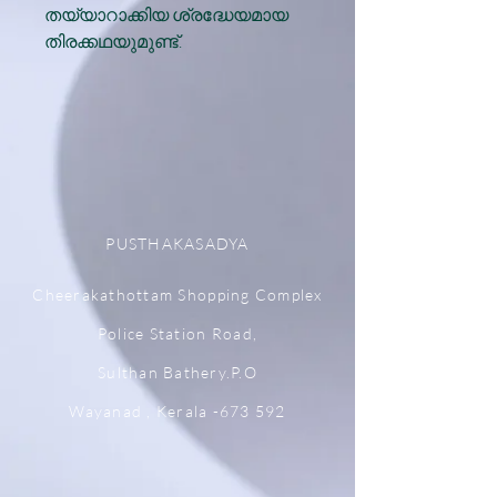
തയ്യാറാക്കിയ ശ്രദ്ധേയമായ
തിരക്കഥയുമുണ്ട്.
PUSTHAKASADYA
Cheerakathottam Shopping Complex
Police Station Road,
Sulthan Bathery.P.O
Wayanad , Kerala -673 592