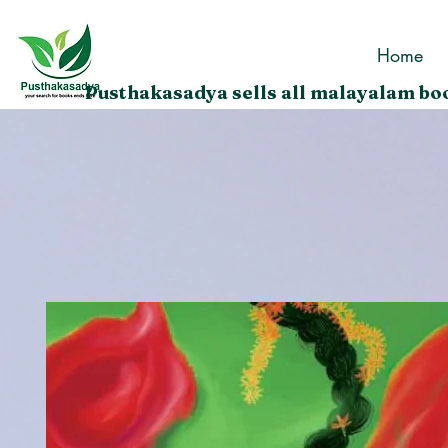
Home
Pusthakasadya sells all malayalam boo