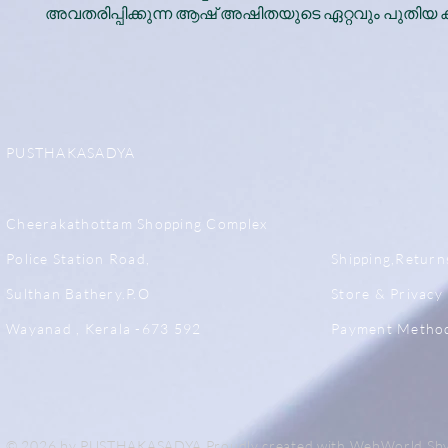
അവതരിപ്പിക്കുന്ന ആഷ് അഷിതയുടെ ഏറ്റവും പുതിയ 
PUSTHAKASADYA
Cheerakathottam Shopping Complex
Police Station Road,
Shipping,Return
Sulthan Bathery.P.O
Store & Privacy 
Wayanad , Kerala -673 592
Payment Metho
© 2026 by PUSTHAKASADYA Proudly created with
WebWorld Sb