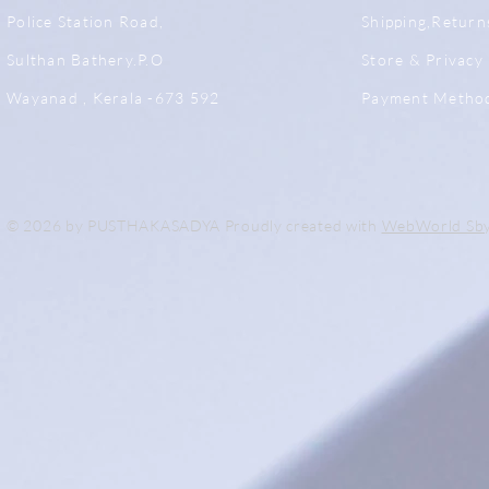
Police Station Road,
Shipping,Return
Sulthan Bathery.P.O
Store & Privacy 
Wayanad , Kerala -673 592
Payment Metho
© 2026 by PUSTHAKASADYA Proudly created with
WebWorld Sb