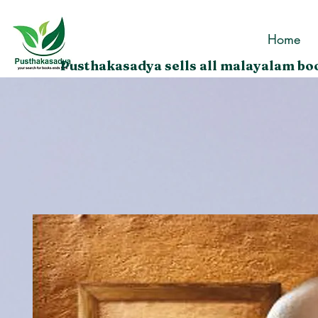
Home
Pusthakasadya sells all malayalam boo