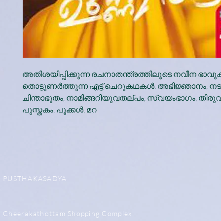
അതിശയിപ്പിക്കുന്ന രചനാതന്ത്രത്തിലൂടെ നവീന ഭാവ
തൊട്ടുണർത്തുന്ന എട്ട് ചെറുകഥകൾ. അഭിജ്ഞാനം, നട
ചിന്താഭൂതം, നാമിങ്ങറിയുവതല്പം, സ്വയംഭാഗം, തിര
പുസ്തകം, പൂക്കൾ, മറ
PUSTHAKASADYA
Cheerakathottam Shopping Complex