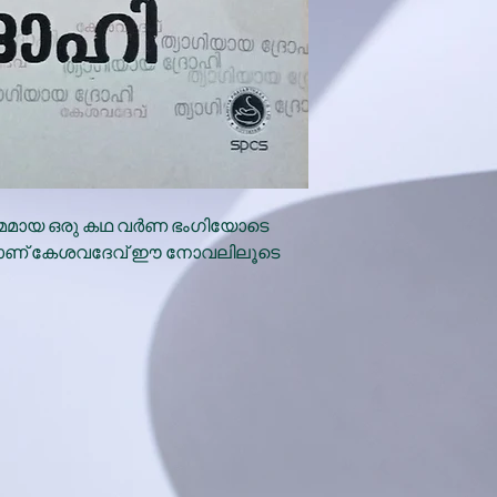
ഗമമായ ഒരു കഥ വർണ ഭംഗിയോടെ
യാണ് കേശവദേവ് ഈ നോവലിലൂടെ
x