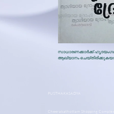
സാധാരണക്കാർക്ക് ഹൃദയം
ആഖ്യാനം ചെയ്തിരിക്കുക
PUSTHAKASADYA
Cheerakathottam Shopping Comple