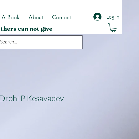
t A Book
About
Contact
Log In
thers can not give
Drohi P Kesavadev
ale
rice