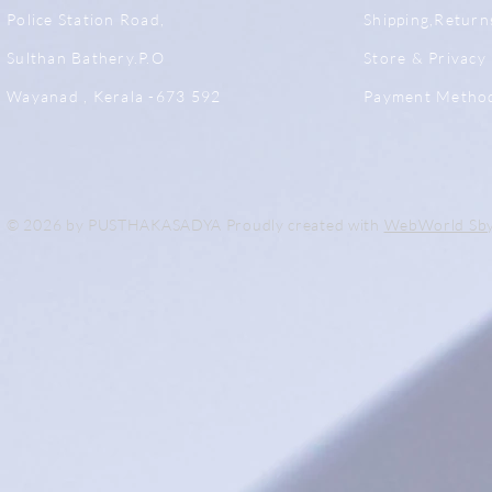
Police Station Road,
Shipping,Return
Sulthan Bathery.P.O
Store & Privacy 
Wayanad , Kerala -673 592
Payment Metho
© 2026 by PUSTHAKASADYA Proudly created with
WebWorld Sb