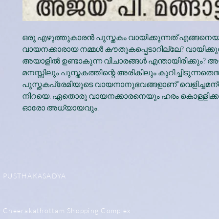
ഒരു എഴുത്തുകാരൻ പുസ്തകം വായിക്കുന്നത് എങ്ങനെയ
വായനക്കാരായ നമ്മൾ കൗതുകപ്പെടാറില്ലേ? വായിക്ക
അയാളിൽ ഉണ്ടാകുന്ന വിചാരങ്ങൾ എന്തായിരിക്കും?
മനസ്സിലും പുസ്തകത്തിന്റെ അരികിലും കുറിച്ചിടുന്നതെന
പുസ്തകപ്രേമിയുടെ വായനാനുഭവങ്ങളാണ് ‘വെളിച്ചമന
നിറയെ. ഏതൊരു വായനക്കാരനെയും ഹരം കൊള്ളിക്ക
ഓരോ അധ്യായവും.
PUSTHAKASADYA
Cheerakathottam Shopping Complex