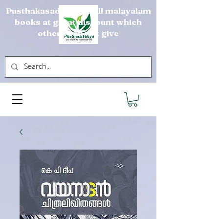
Pusthakasadya sells all malayalam
books at great discount which
others can not give