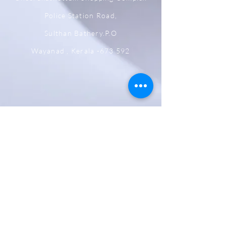
Police Station Road,
Sulthan Bathery.P.O
Wayanad , Kerala -673 592
Shipping,Returns, Cancellation &
Refund Policy
Store & Privacy Policy
Payment Methods