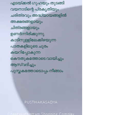
എടയ്ക്കൽ ഗുഹയും തുടങ്ങി
വയനാടിന്റെ പ്രകൃതിയും
ചരിത്രവും അദ്ധ്യായങ്ങളിൽ
അക്ഷരങ്ങളായും
ചിത്രങ്ങളായും
ഉണർന്നിരിക്കുന്നു.
കാടിനുള്ളിലേക്കിഴയുന്ന
പാതകളിലൂടെ ചുരം
കയറിപ്പോകുന്ന
കൌതുകത്തോടെ വായിച്ചും
ആസ്വദിച്ചും
പുസ്തകത്തോടൊപ്പം നീങ്ങാം
PUSTHAKASADYA
Cheerakathottam Shopping Complex