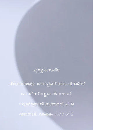
പുസ്തകസദ്യ
ചീരകത്തോട്ടം ഷോപ്പിംഗ് കോംപ്ലക്സ്
പോലീസ് സ്റ്റേഷൻ റോഡ്,
സുൽത്താൻ ബത്തേരി.പി.ഒ
വയനാട്, കേരളം -673 592