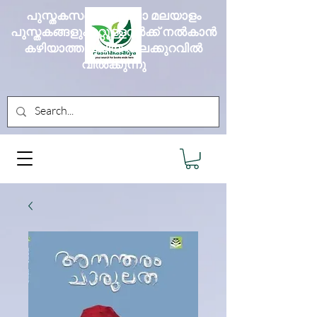
പുസ്തകസദ്യ എല്ലാ മലയാളം
പുസ്തകങ്ങളും മറ്റുള്ളവർക്ക് നൽകാൻ
കഴിയാത്ത വലിയ വിലക്കുറവിൽ
വിൽക്കുന്നു