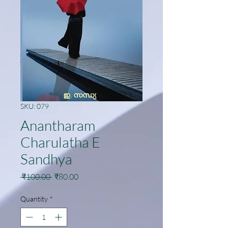
SKU: 079
Anantharam
Charulatha E
Sandhya
Regular
Sale
 ₹100.00 
₹80.00
Price
Price
Quantity
*