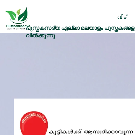
വീട്
പുസ്തകസദ്യ എല്ലാ മലയാളം പുസ്തകങ്ങളു
വിൽക്കുന്നു