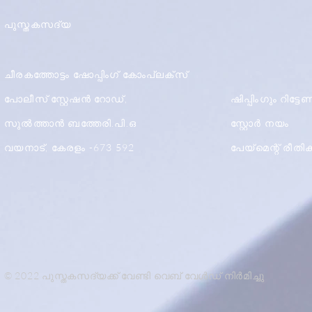
പുസ്തകസദ്യ
ചീരകത്തോട്ടം ഷോപ്പിംഗ് കോംപ്ലക്സ്
പോലീസ് സ്റ്റേഷൻ റോഡ്,
ഷിപ്പിംഗും റിട്ട
സുൽത്താൻ ബത്തേരി.പി.ഒ
സ്റ്റോർ നയം
വയനാട്, കേരളം -673 592
പേയ്മെന്റ് രീത
© 2022 പുസ്തകസദ്യക്ക് വേണ്ടി വെബ് വേൾഡ് നിർമിച്ചു