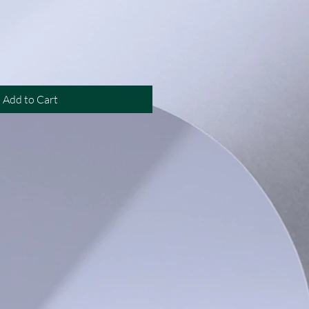
rice
Add to Cart