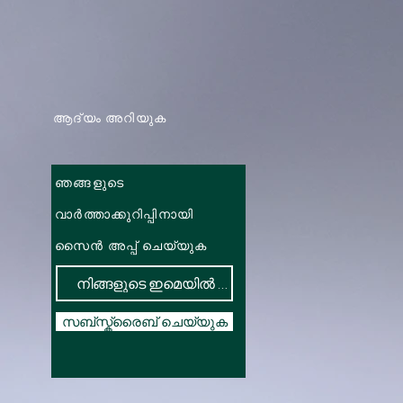
ആദ്യം അറിയുക
ഞങ്ങളുടെ
വാർത്താക്കുറിപ്പിനായി
സൈൻ അപ്പ് ചെയ്യുക
സബ്സ്ക്രൈബ് ചെയ്യുക