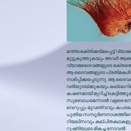
മന്ത്രശക്തിക്കടിമപ്പെട്ട് വ്
മുട്ടുകുത്തുകയും അവർ ആജ്ഞ
വ്യാജദൈവങ്ങളുടെ ഭക്തരെ 
ആ ദൈവങ്ങളുടെ പ്രതിമക
നശിപ്പിക്കപ്പെടുന്നു. ആ 
വരിയുടയ്ക്കുകയും കല്ലെറി
കഷണമായി മുറിച്ച് കെട്ടിത്തൂ
സുബോധമെന്നാൽ വളരെ നേർത
വെറുപ്പും മൂഢത്വവും കപട
പുതിയ സമ്പൂർണനാശത്തിന്റെ
റിയലിസവും കല്പിതകഥകളു
റുഷ്ദിയുടെ മികച്ച നോവൽ.