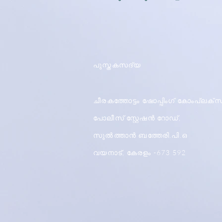
പുസ്തകസദ്യ
ചീരകത്തോട്ടം ഷോപ്പിംഗ് കോംപ്ലക്സ
പോലീസ് സ്റ്റേഷൻ റോഡ്,
സുൽത്താൻ ബത്തേരി.പി.ഒ
വയനാട്, കേരളം -673 592