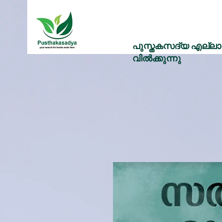
പുസ്തകസദ്യ എല്ലാ 
വിൽക്കുന്നു