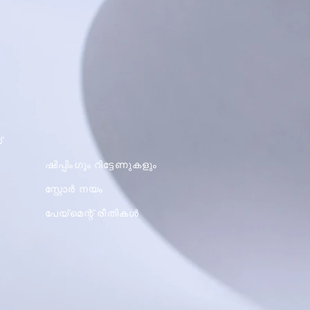
്
ഷിപ്പിംഗും റിട്ടേണുകളും
സ്റ്റോർ നയം
പേയ്മെന്റ് രീതികൾ