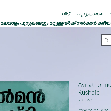
വീട്
പുസ്തകശാല
മലയാളം പുസ്തകങ്ങളും മറ്റുള്ളവർക്ക് നൽകാൻ കഴിയ
Ayirathonnu
Rushdie
SKU: 369
Regular
S
 ₹399.00 
₹319.20