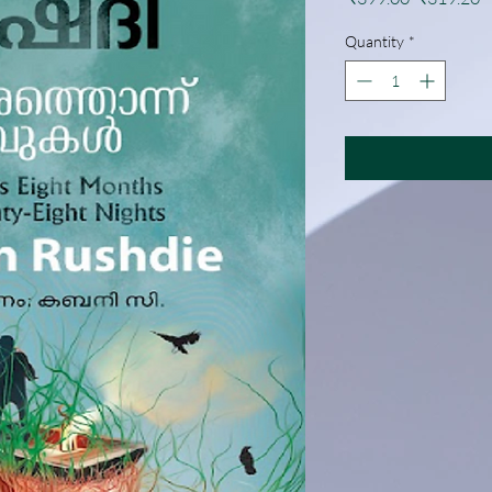
Price
P
Quantity
*