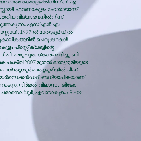
് ദേവമാതാ കോളേജില്‍നിന്ന് ബി.എ.
ാസ്സായി. എറണാകുളം മഹാരാജാസ്
രതീയ വിദ്യാഭവനില്‍നിന്ന്
ത്തകുന്നം എസ്.എന്‍.എം.
സ്സായി. 1997-ല്‍ മാതൃഭൂമിയില്‍
കാലികങ്ങളില്‍ ചെറുകഥകള്‍
ളം പ്രസ്സ് ക്ലബ്ബിന്റെ
പി. മമ്മു പുരസ്‌കാരം ലഭിച്ചു. ബി
ക പംക്തി 2007 മുതല്‍ മാതൃഭൂമിയുടെ
പോള്‍ തൃശൂര്‍ മാതൃഭൂമിയില്‍ ചീഫ്
മിത ഹയര്‍സെക്കന്‍ഡറി അധ്യാപികയാണ്.
 ടെസ്സ, നിര്‍മല്‍. വിലാസം: ജിജോ
, ചേരാനെല്ലൂര്‍, എറണാകുളം 682034