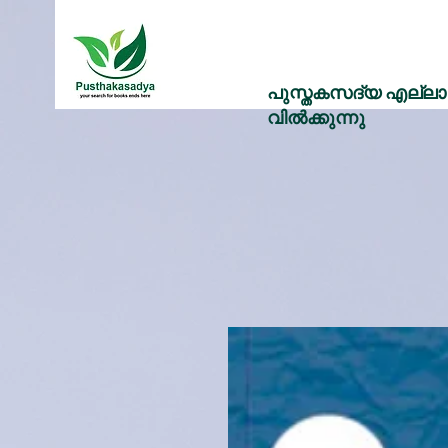
പുസ്തകസദ്യ എല്ലാ 
വിൽക്കുന്നു