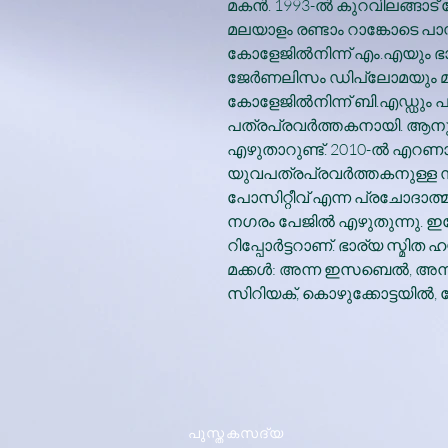
മകന്‍. 1993-ല്‍ കുറവിലങ്ങാട
മലയാളം രണ്ടാം റാങ്കോടെ പ
കോളേജില്‍നിന്ന് എം.എയും ഭാ
ജേര്‍ണലിസം ഡിപ്ലോമയും മൂ
കോളേജില്‍നിന്ന് ബി.എഡ്ഡും പാ
പത്രപ്രവര്‍ത്തകനായി. ആനു
എഴുതാറുണ്ട്. 2010-ല്‍ എറണാകു
യുവപത്രപ്രവര്‍ത്തകനുള്ള സി.
പോസിറ്റീവ് എന്ന പ്രചോദാത്മ
നഗരം പേജില്‍ എഴുതുന്നു. ഇപ്
റിപ്പോര്‍ട്ടറാണ്. ഭാര്യ സ്
മക്കള്‍: അന്ന ഇസബെല്‍, അന്ന
സിറിയക്, കൊഴുക്കോട്ടയില്‍
പുസ്തകസദ്യ