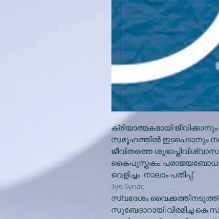
ക്രിയാത്മകമായി ജീവിക്കാനും മ
സമൂഹത്തില്‍ ഇടപെടാനും നമ്
ജീവിതത്തെ ശുഭാപ്തിവിശ്വാസ
കൈപുസ്തകം. പരാജയബോധത്തില്
വെളിച്ചം. നാലാം പതിപ്പ്.
Jijo Syriac
സ്വദേശം വൈക്കത്തിനടുത്ത് ടി
സുബേദാറായി വിരമിച്ച കെ.സി