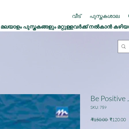
വീട്
പുസ്തകശാല
മലയാളം പുസ്തകങ്ങളും മറ്റുള്ളവർക്ക് നൽകാൻ കഴിയ
Be Positive 
SKU: 759
Regular
S
 ₹150.00 
₹120.00
Price
P