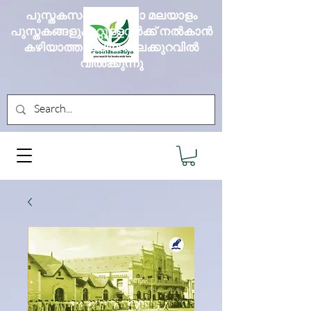
പുസ്തകസദ്യ എല്ലാ മലയാളം
പുസ്തകങ്ങളും മറ്റുള്ളവർക്ക് നൽകാൻ
കഴിയാത്ത വലിയ വിലക്കുറവിൽ
വിൽക്കുന്നു