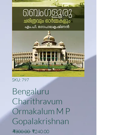
SKU: 797
Bengaluru
Charithravum
Ormakalum M P
Gopalakrishnan
Regular
Sale
 ₹300.00 
₹240.00