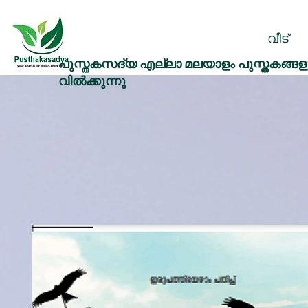
വീട്
പുസ്തകസദ്യ എല്ലാ മലയാളം പുസ്തകങ്ങളു
വിൽക്കുന്നു