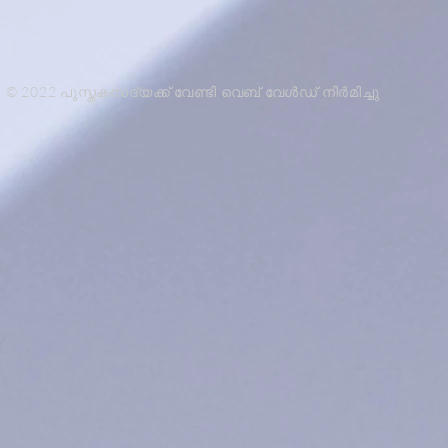
© 2022 പുസ്തകസദ്യക്ക് വേണ്ടി വെബ് വേൾഡ് നിർമിച്ചു