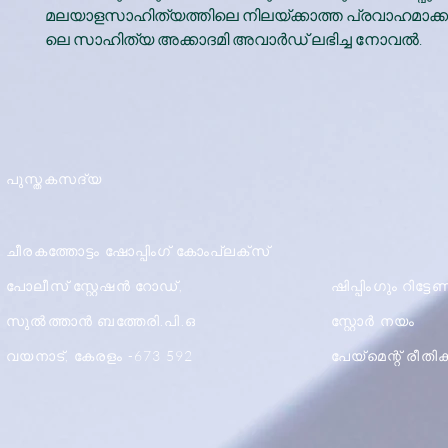
മലയാളസാഹിത്യത്തിലെ നിലയ്ക്കാത്ത പ്രവാഹമാക്കുന
ലെ സാഹിത്യ അക്കാദമി അവാര്‍ഡ് ലഭിച്ച നോവല്‍.
പുസ്തകസദ്യ
ചീരകത്തോട്ടം ഷോപ്പിംഗ് കോംപ്ലക്സ്
പോലീസ് സ്റ്റേഷൻ റോഡ്,
ഷിപ്പിംഗും റിട്ട
സുൽത്താൻ ബത്തേരി.പി.ഒ
സ്റ്റോർ നയം
വയനാട്, കേരളം -673 592
പേയ്മെന്റ് രീത