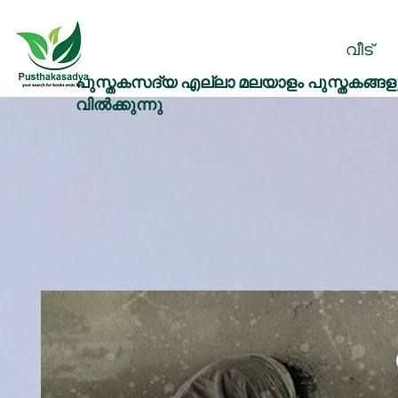
വീട്
പുസ്തകസദ്യ എല്ലാ മലയാളം പുസ്തകങ്ങളു
വിൽക്കുന്നു