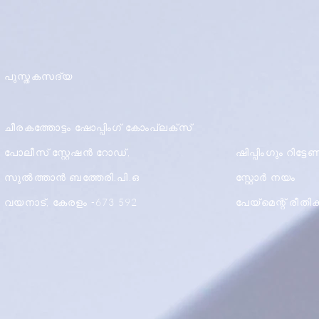
പുസ്തകസദ്യ
ചീരകത്തോട്ടം ഷോപ്പിംഗ് കോംപ്ലക്സ്
പോലീസ് സ്റ്റേഷൻ റോഡ്,
ഷിപ്പിംഗും റിട്ട
സുൽത്താൻ ബത്തേരി.പി.ഒ
സ്റ്റോർ നയം
വയനാട്, കേരളം -673 592
പേയ്മെന്റ് രീത