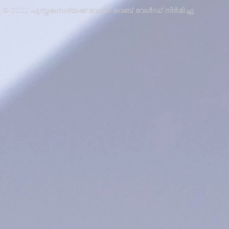
© 2022 പുസ്തകസദ്യക്ക് വേണ്ടി വെബ് വേൾഡ് നിർമിച്ചു