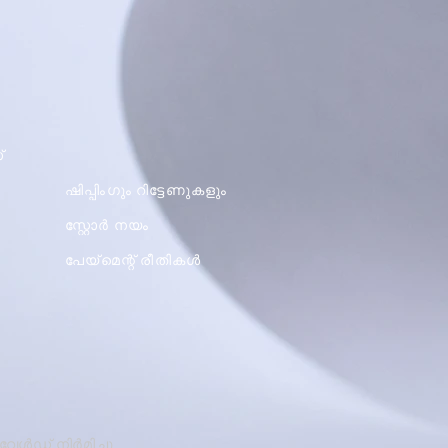
്
ഷിപ്പിംഗും റിട്ടേണുകളും
സ്റ്റോർ നയം
പേയ്മെന്റ് രീതികൾ
 വേൾഡ് നിർമിച്ചു