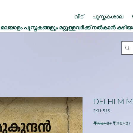
വീട്
പുസ്തകശാല
മലയാളം പുസ്തകങ്ങളും മറ്റുള്ളവർക്ക് നൽകാൻ കഴിയ
DELHI M 
SKU: 515
Regular
S
 ₹250.00 
₹200.00
Price
P