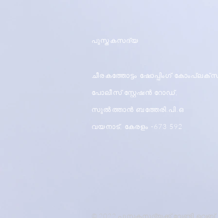
പുസ്തകസദ്യ
ചീരകത്തോട്ടം ഷോപ്പിംഗ് കോംപ്ലക്സ
പോലീസ് സ്റ്റേഷൻ റോഡ്,
സുൽത്താൻ ബത്തേരി.പി.ഒ
വയനാട്, കേരളം -673 592
© 2022 പുസ്തകസദ്യക്ക് വേണ്ടി വെബ്