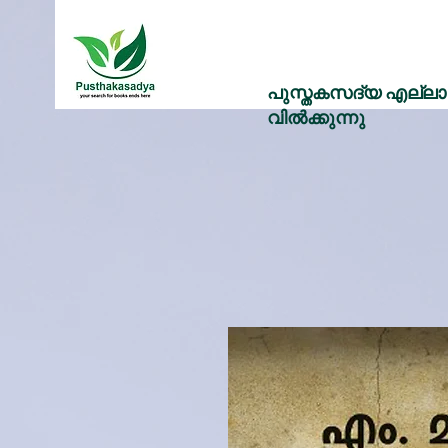
പുസ്തകസദ്യ എല്ലാ 
വിൽക്കുന്നു