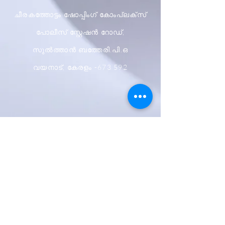
ചീരകത്തോട്ടം ഷോപ്പിംഗ് കോംപ്ലക്സ്
പോലീസ് സ്റ്റേഷൻ റോഡ്,
സുൽത്താൻ ബത്തേരി.പി.ഒ
വയനാട്, കേരളം -673 592
ഷിപ്പിംഗും റിട്ടേണുകളും
സ്റ്റോർ നയം
പേയ്മെന്റ് രീതികൾ