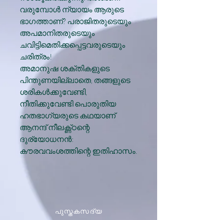
വരുമ്പോള്‍ ന്യായം ആരുടെ
ഭാഗത്താണ്? പരാജിതരുടെയും
അപമാനിതരുടെയും
ചവിട്ടിമെതിക്കപ്പെട്ടവരുടെയും
ചരിത്രം!
അമാനുഷ ശക്തികളുടെ
പിന്തുണയില്ലാതെ, തങ്ങളുടെ
ശരികള്‍ക്കുവേണ്ടി,
നീതിക്കുവേണ്ടി പൊരുതിയ
ഹതഭാഗ്യരുടെ കഥയാണ്
ആനന്ദ് നീലക്ണ്ഠന്റെ
ദുര്യോധനന്‍:
കൗരവവംശത്തിന്റെ ഇതിഹാസം.
പുസ്തകസദ്യ