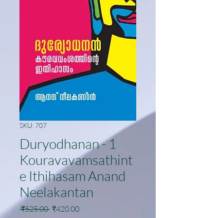
SKU: 707
Duryodhanan - 1
Kouravavamsathint
e Ithihasam Anand
Neelakantan
Regular
Sale
 ₹525.00 
₹420.00