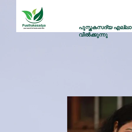
പുസ്തകസദ്യ എല്ലാ 
വിൽക്കുന്നു