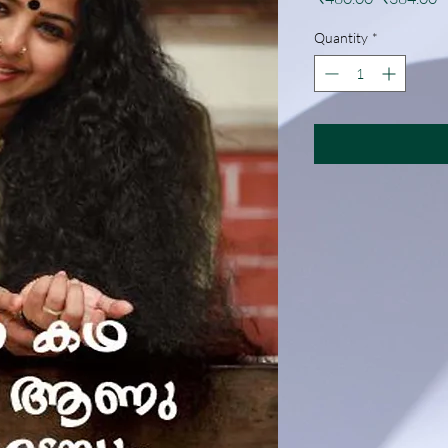
Price
P
Quantity
*