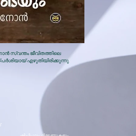
ോൻ സ്വന്തം ജീവിതത്തിലെ
പർശിയായ് എഴുതിയിരിക്കുന്നു.
്
ഷിപ്പിംഗും റിട്ടേണുകളും