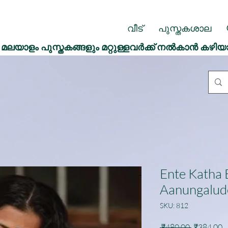
വീട്
പുസ്തകശാല
മലയാളം പുസ്തകങ്ങളും മറ്റുള്ളവർക്ക് നൽകാൻ കഴിയ
Ente Katha 
Aanungalud
SKU: 812
Regular
S
 ₹480.00 
₹384.00