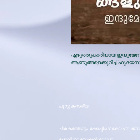
എഴുത്തുകാരിയായ ഇന്ദുമേന
ആണുങ്ങളെക്കുറിച്ച് ഹൃദയസ്
പുസ്തകസദ്യ
ചീരകത്തോട്ടം ഷോപ്പിംഗ് കോംപ്ലക്സ
പോലീസ് സ്റ്റേഷൻ റോഡ്,