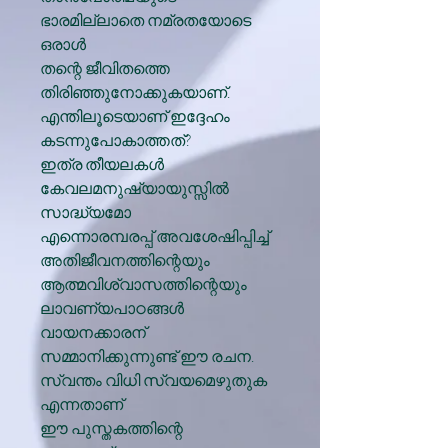
ഭാരമില്ലാതെ നമ്രതയോടെ
ഒരാള്‍
തന്റെ ജീവിതത്തെ
തിരിഞ്ഞുനോക്കുകയാണ്.
എന്തിലൂടെയാണ് ഇദ്ദേഹം
കടന്നുപോകാത്തത്?
ഇത്ര തീയലകള്‍
കേവലമനുഷ്യായുസ്സില്‍
സാദ്ധ്യമോ
എന്നൊരമ്പരപ്പ് അവശേഷിപ്പിച്ച്
അതിജീവനത്തിന്റെയും
ആത്മവിശ്വാസത്തിന്റെയും
ലാവണ്യപാഠങ്ങള്‍
വായനക്കാരന്
സമ്മാനിക്കുന്നുണ്ട് ഈ രചന.
സ്വന്തം വിധി സ്വയമെഴുതുക
എന്നതാണ്
ഈ പുസ്തകത്തിന്റെ