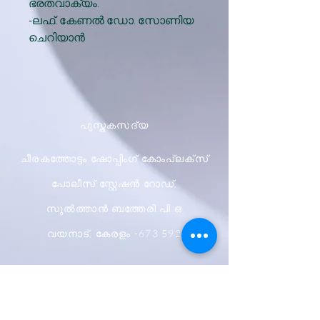
ഭരതവാക്യം.
-ലഫ്. കേണല്‍ ഡോ. സോണിയ
ചെറിയാന്‍
പുസ്തകസദ്യ
ചീരകത്തോട്ടം ഷോപ്പിംഗ് കോംപ്ലക്സ്
പോലീസ് സ്റ്റേഷൻ റോഡ്,
സുൽത്താൻ ബത്തേരി.പി.ഒ
വയനാട്, കേരളം -673 592