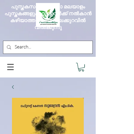
പുസ്തകസദ്യ എല്ലാ മലയാളം
പുസ്തകങ്ങളും മറ്റുള്ളവർക്ക് നൽകാൻ
കഴിയാത്ത വലിയ വിലക്കുറവിൽ
വിൽക്കുന്നു