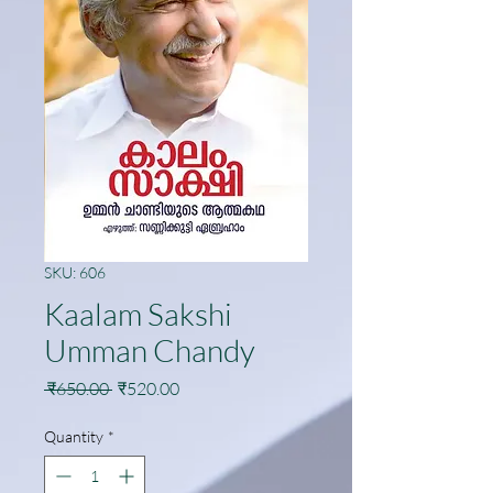
SKU: 606
Kaalam Sakshi
Umman Chandy
Regular
Sale
 ₹650.00 
₹520.00
Price
Price
Quantity
*