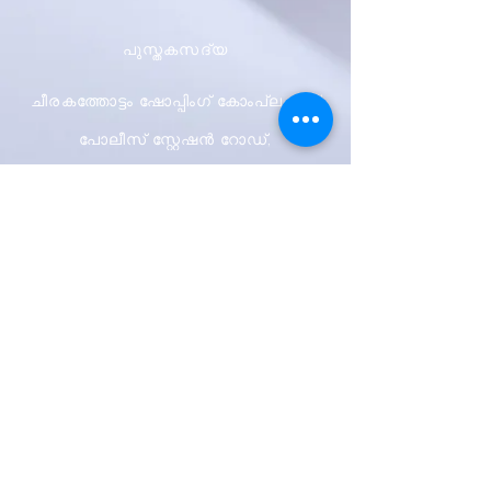
പുസ്തകസദ്യ
ചീരകത്തോട്ടം ഷോപ്പിംഗ് കോംപ്ലക്സ്
പോലീസ് സ്റ്റേഷൻ റോഡ്,
സുൽത്താൻ ബത്തേരി.പി.ഒ
വയനാട്, കേരളം -673 592
ഷിപ്പിംഗും റിട്ടേണുകളും
സ്റ്റോർ നയം
പേയ്മെന്റ് രീതികൾ