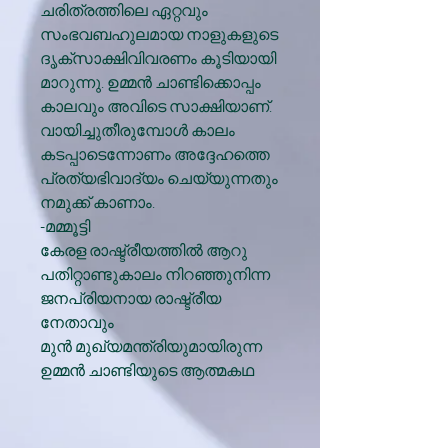
ചരിത്രത്തിലെ ഏറ്റവും
സംഭവബഹുലമായ നാളുകളുടെ
ദൃക്സാക്ഷിവിവരണം കൂടിയായി
മാറുന്നു. ഉമ്മൻ ചാണ്ടിക്കൊപ്പം
കാലവും അവിടെ സാക്ഷിയാണ്.
വായിച്ചുതീരുമ്പോൾ കാലം
കടപ്പാടെന്നോണം അദ്ദേഹത്തെ
പ്രത്യഭിവാദ്യം ചെയ്യുന്നതും
നമുക്ക് കാണാം.
-മമ്മൂട്ടി
കേരള രാഷ്ട്രീയത്തിൽ ആറു
പതിറ്റാണ്ടുകാലം നിറഞ്ഞുനിന്ന
ജനപ്രിയനായ രാഷ്ട്രീയ
നേതാവും
മുൻ മുഖ്യമന്ത്രിയുമായിരുന്ന
ഉമ്മൻ ചാണ്ടിയുടെ ആത്മകഥ