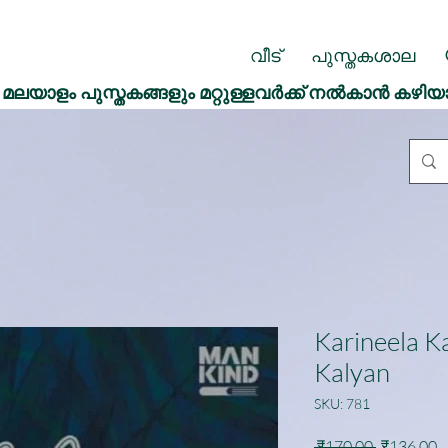
വീട്
പുസ്തകശാല
മലയാളം പുസ്തകങ്ങളും മറ്റുള്ളവർക്ക് നൽകാൻ കഴിയ
Karineela K
Kalyan
SKU: 781
Regular
S
 ₹170.00 
₹136.00