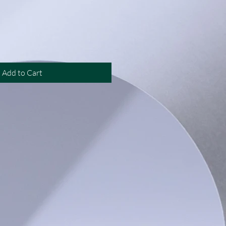
rice
Add to Cart