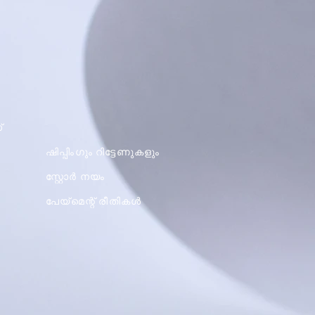
്
ഷിപ്പിംഗും റിട്ടേണുകളും
സ്റ്റോർ നയം
പേയ്മെന്റ് രീതികൾ