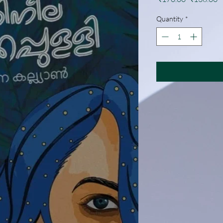
Price
P
Quantity
*