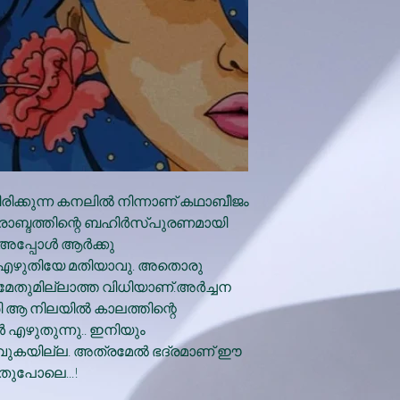
ിക്കുന്ന കനലിൽ നിന്നാണ് കഥാബീജം
ാരാബ്ദത്തിന്റെ ബഹിർസ്‌പുരണമായി
 അപ്പോൾ ആർക്കു
ും എഴുതിയേ മതിയാവു. അതൊരു
യമേതുമില്ലാത്ത വിധിയാണ്.അർച്ചന
 ആ നിലയിൽ കാലത്തിന്റെ
ഴുതുന്നു.. ഇനിയും
വുകയില്ല. അത്രമേൽ ഭദ്രമാണ് ഈ
തുപോലെ...!