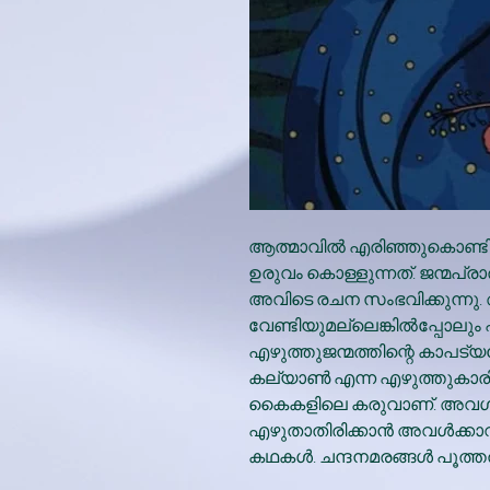
ആത്മാവിൽ എരിഞ്ഞുകൊണ്ടിര
ഉരുവം കൊള്ളുന്നത്. ജന്മപ്ര
അവിടെ രചന സംഭവിക്കുന്നു.
വേണ്ടിയുമല്ലെങ്കിൽപ്പോല
എഴുത്തുജന്മത്തിന്റെ കാപട്
കല്യാൺ എന്ന എഴുത്തുകാരി
കൈകളിലെ കരുവാണ്. അവൾ എ
എഴുതാതിരിക്കാൻ അവൾക്കാ
കഥകൾ. ചന്ദനമരങ്ങൾ പൂത്ത