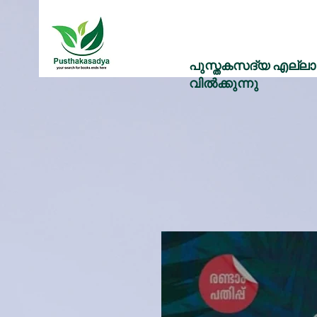
പുസ്തകസദ്യ എല്ലാ 
വിൽക്കുന്നു