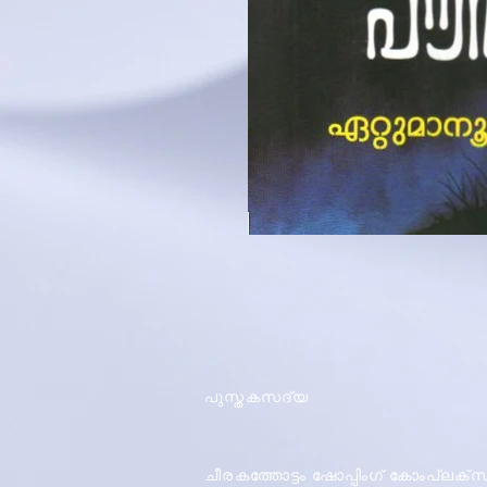
പുസ്തകസദ്യ
ചീരകത്തോട്ടം ഷോപ്പിംഗ് കോംപ്ലക്സ