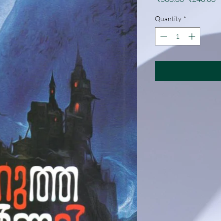
Price
P
Quantity
*