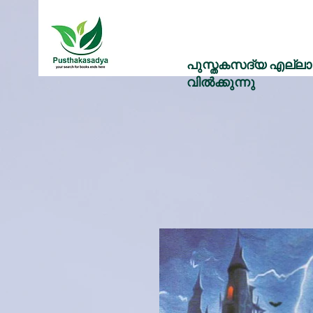
പുസ്തകസദ്യ എല്ലാ 
വിൽക്കുന്നു