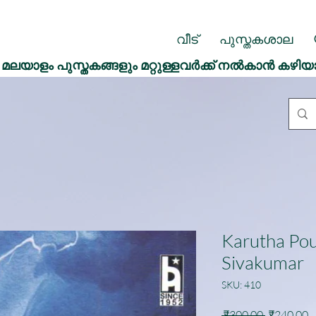
വീട്
പുസ്തകശാല
മലയാളം പുസ്തകങ്ങളും മറ്റുള്ളവർക്ക് നൽകാൻ കഴിയ
Karutha Po
Sivakumar
SKU: 410
Regular
S
 ₹300.00 
₹240.00