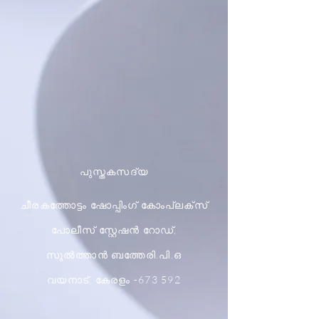
പുസ്തകസദ്യ
ചീരകത്തോട്ടം ഷോപ്പിംഗ് കോംപ്ലക്സ്
പോലീസ് സ്റ്റേഷൻ റോഡ്,
സുൽത്താൻ ബത്തേരി.പി.ഒ
വയനാട്, കേരളം -673 592