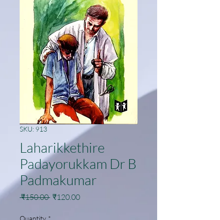
SKU: 913
Laharikkethire
Padayorukkam Dr B
Padmakumar
Regular
Sale
 ₹150.00 
₹120.00
Price
Price
Quantity
*