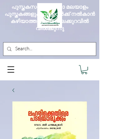
പുസ്തകസദ്യ എല്ലാ മലയാളം
പുസ്തകങ്ങളും മറ്റുള്ളവർക്ക് നൽകാൻ
കഴിയാത്ത വലിയ വിലക്കുറവിൽ
വിൽക്കുന്നു