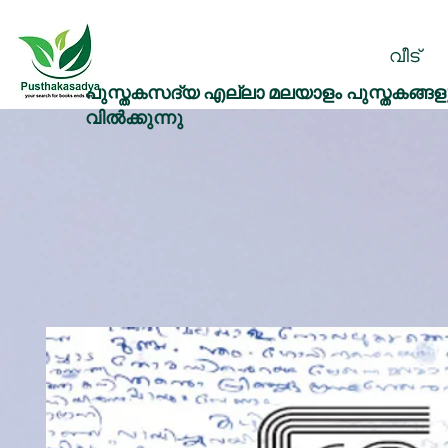
വീട്
പുസ്തകസദ്യ എല്ലാ മലയാളം പുസ്തകങ്ങളു
വിൽക്കുന്നു