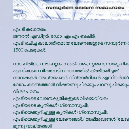
എം ടി കഥേതരം.
ജനറൽ എഡിറ്റർ: ഡോ. എം എം ബഷീർ.
എംടി രചിച്ച കാലാതീതമായ ലേഖനങ്ങളുടെ സമ്പൂർ
1500 പേജുകൾ.
സാഹിത്യം, സൗഹൃദം, സഞ്ചാരം, സ്മരണ, സാമൂഹിക
എന്നിങ്ങനെ വിഷയാടിസ്ഥാനത്തിൽ ക്രമീകരിച്ചത്.
ഗവേഷകർ, അധ്യാപകർ, വിദ്യാർഥികൾ, എന്നിവർക്ക
വേഗം കണ്ടെത്താൻ വിഷയസൂചികയും പദസൂചികയും
വിശദപഠനം
എംടിയുടെ ലേഖനകൃതികളുടെ വിഷയവിവരം.
എംടിയുടെ കൃതികൾ (ഗ്രന്ഥസൂചി).
എംടിയെക്കുറിച്ചുള്ള കൃതികൾ (ഗ്രന്ഥസൂചി).
എംടിയെക്കുറിച്ചുള്ള ലേഖനങ്ങൾ./ അഭിമുഖങ്ങൾ (ലേ
മൂന്നു വാല്യങ്ങൾ