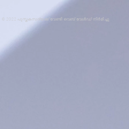
© 2022 പുസ്തകസദ്യക്ക് വേണ്ടി വെബ് വേൾഡ് നിർമിച്ചു