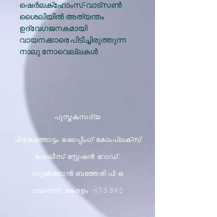
ഷെര്‍ലക്‌ഹോംസ്-വാട്‌സണ്‍
ശൈലിയില്‍ അത്യന്തം
ഉദ്വേഗജനകമായി
വായനക്കാരെ പിടിച്ചിരുത്തുന്ന
നാലു നോവെല്ലകള്‍
പുസ്തകസദ്യ
ചീരകത്തോട്ടം ഷോപ്പിംഗ് കോംപ്ലക്സ്
പോലീസ് സ്റ്റേഷൻ റോഡ്,
സുൽത്താൻ ബത്തേരി.പി.ഒ
വയനാട്, കേരളം -673 592