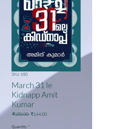
SKU: 850
March 31 le
Kidnapp Amit
Kumar
Regular
Sale
 ₹180.00 
₹144.00
Price
Price
Quantity
*