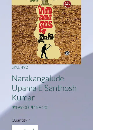
SKU: 492
Narakangalude
Upama E Santhosh
Kumar
Regular
Sale
 ₹199.00 
₹159.20
Price
Price
Quantity
*