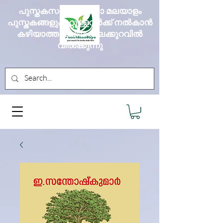
പുസ്തകസദ്യ എല്ലാ മലയാളം
പുസ്തകങ്ങളും മറ്റുള്ളവർക്ക് നൽകാൻ
കഴിയാത്ത വലിയ വിലക്കുറവിൽ
വിൽക്കുന്നു