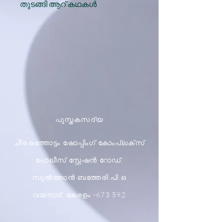
തുടങ്ങി ആറ് കഥകൾ
പുസ്തകസദ്യ
ചീരകത്തോട്ടം ഷോപ്പിംഗ് കോംപ്ലക്സ്
പോലീസ് സ്റ്റേഷൻ റോഡ്,
സുൽത്താൻ ബത്തേരി.പി.ഒ
വയനാട്, കേരളം -673 592