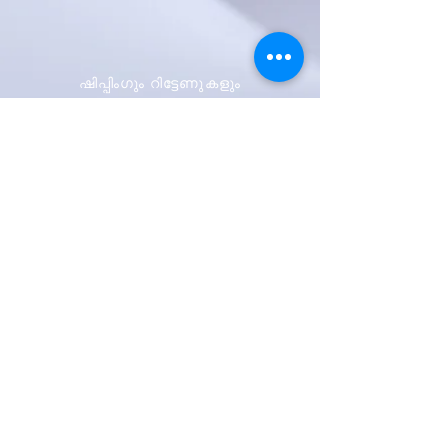
ഷിപ്പിംഗും റിട്ടേണുകളും
സ്റ്റോർ നയം
പേയ്മെന്റ് രീതികൾ
ആദ്യം അറിയുക
ഞങ്ങളുടെ
വാർത്താക്കുറിപ്പിനായി
സൈൻ അപ്പ് ചെയ്യുക