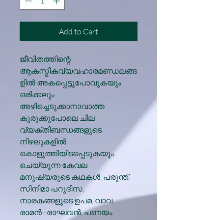
Add to Cart
ജീവിതത്തിന്റെ
ആകസ്മികവ്യവഹാരമണ്ഡലങ്ങ
ളിൽ അകപ്പെട്ടുപോവുകയും
ഒരിക്കലും
അഴിച്ചെടുക്കാനാവാത്ത
കുരുക്കുപോലെ ചില
വ്യക്തിബന്ധങ്ങളുടെ
നിഴലുകളിൽ
കൊളുത്തിയിടപ്പെടുകയും
ചെയ്യുന്ന കേവല
മനുഷ്യരുടെ കഥകൾ. പരുന്ത്,
സിനിമാ പറുദീസ,
നാരകങ്ങളുടെ ഉപമ, വാവ,
രാമൻ--രാഘവൻ, പണയം