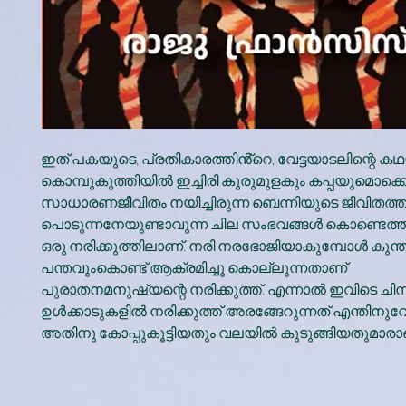
ഇത് പകയുടെ, പ്രതികാരത്തിൻ്റെ, വേട്ടയാടലിന്റെ ക
കൊമ്പുകുത്തിയിൽ ഇച്ചിരി കുരുമുളകും കപ്പയുമൊക്
സാധാരണജീവിതം നയിച്ചിരുന്ന ബെന്നിയുടെ ജീവിതത്
പൊടുന്നനേയുണ്ടാവുന്ന ചില സംഭവങ്ങൾ കൊണ്ടെത്തിക
ഒരു നരിക്കുത്തിലാണ്. നരി നരഭോജിയാകുമ്പോൾ കുന്ത
പന്തവുംകൊണ്ട് ആക്രമിച്ചു കൊല്ലുന്നതാണ്
പുരാതനമനുഷ്യന്റെ നരിക്കുത്ത്. എന്നാൽ ഇവിടെ ചിന്
ഉൾക്കാടുകളിൽ നരിക്കുത്ത് അരങ്ങേറുന്നത് എന്തിനുവ
അതിനു കോപ്പുകൂട്ടിയതും വലയിൽ കുടുങ്ങിയതുമാരാ