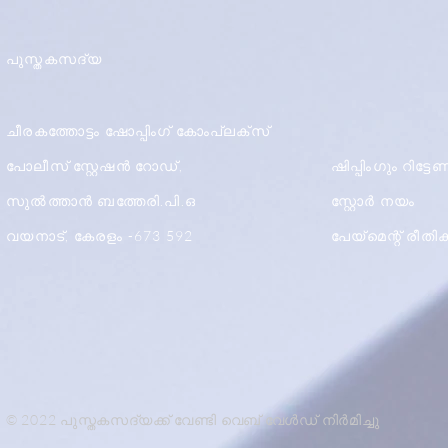
പുസ്തകസദ്യ
ചീരകത്തോട്ടം ഷോപ്പിംഗ് കോംപ്ലക്സ്
പോലീസ് സ്റ്റേഷൻ റോഡ്,
ഷിപ്പിംഗും റിട്ട
സുൽത്താൻ ബത്തേരി.പി.ഒ
സ്റ്റോർ നയം
വയനാട്, കേരളം -673 592
പേയ്മെന്റ് രീത
© 2022 പുസ്തകസദ്യക്ക് വേണ്ടി വെബ് വേൾഡ് നിർമിച്ചു