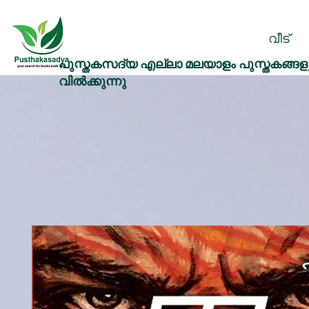
വീട്
പുസ്തകസദ്യ എല്ലാ മലയാളം പുസ്തകങ്ങളു
വിൽക്കുന്നു