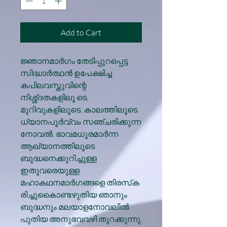
Add to Cart
ജ്ഞാനമാർഗം തേടിപ്പുറപ്പെട്ട
സിദ്ധാർത്ഥൻ ഉപേക്ഷിച്ച
കപിലവസ്തുവിന്റെ
നിശ്ശ്ദതകളിലൂ ടെ,
മുറിവുകളിലൂടെ, കാലത്തിലൂടെ
ധ്യാനപൂർവ്വം സഞ്ചരിക്കുന്ന
നോവൽ. ഭാവമധുരമാർന്ന
ആഖ്യാനത്തിലൂടെ
ബുദ്ധനെക്കുറിച്ചുള്ള
ഇതുവരെയുള്ള
മഹാകഥനമാർഗങ്ങളെ തിരസ്‌ക
രിച്ചുകൊെണ്ടഴുതിയ ഞാനും
ബുദ്ധനും മലയാളനോവലിൽ
പുതിയ അനുഭവവഴി തുറക്കുന്നു.