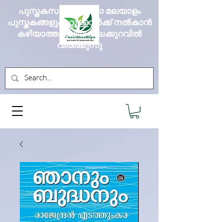
പുസ്തകസദ്യ എല്ലാ മലയാളം
പുസ്തകങ്ങളും മറ്റുള്ളവർക്ക് നൽകാൻ
കഴിയാത്ത വലിയ വിലക്കുറവിൽ
വിൽക്കുന്നു