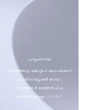
പുസ്തകസദ്യ
ചീരകത്തോട്ടം ഷോപ്പിംഗ് കോംപ്ലക്സ്
പോലീസ് സ്റ്റേഷൻ റോഡ്,
സുൽത്താൻ ബത്തേരി.പി.ഒ
വയനാട്, കേരളം -673 592