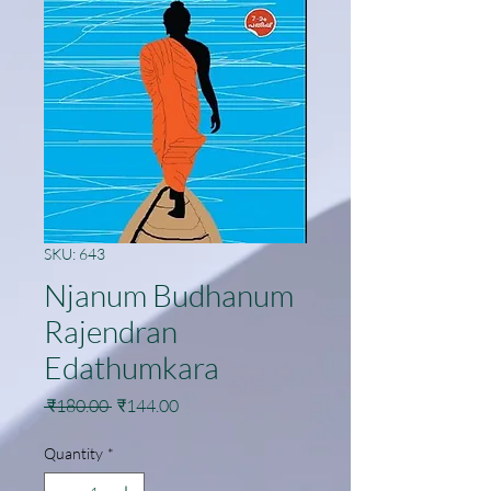
SKU: 643
Njanum Budhanum
Rajendran
Edathumkara
Regular
Sale
 ₹180.00 
₹144.00
Price
Price
Quantity
*