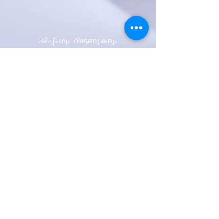
ഷിപ്പിംഗും റിട്ടേണുകളും
സ്റ്റോർ നയം
പേയ്മെന്റ് രീതികൾ
ആദ്യം അറിയുക
ഞങ്ങളുടെ
വാർത്താക്കുറിപ്പിനായി
സൈൻ അപ്പ് ചെയ്യുക